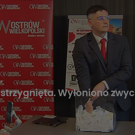
P.
ozstrzygnięta. Wyłoniono zwy