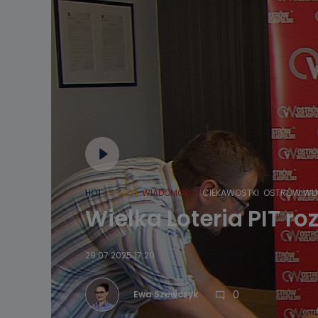
HOT
REGION
WIADOMOŚCI
CIEKAWOSTKI
OSTRÓW WLK
Wielka Loteria PIT r
29.07.2025 17:20
0
Ewa Szewczyk