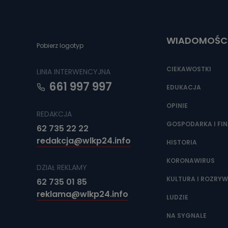
Do czasu wycof
uzasadnionego
Jakie da
WIADOMOŚC
Pobierz logotyp
Przetwarzane 
Państwa (lub z
źródeł publiczn
CIEKAWOSTKI
LINIA INTERWENCYJNA
adres korespo
oraz partnerzy
661 997 997
EDUKACJA
Jak skont
OPINIE
REDAKCJA
Można to zrob
poczta@tvproar
GOSPODARKA I FI
62 735 22 22
redakcja@wlkp24.info
HISTORIA
KORONAWIRUS
DZIAŁ REKLAMY
KULTURA I ROZRY
62 735 01 85
reklama@wlkp24.info
LUDZIE
NA SYGNALE