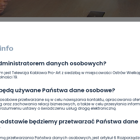
administratorem danych osobowych?
DUKACJA
GOSPODARKA I FINANSE
HISTORIA
KORONAWI
ĄD
ŚRODOWISKO
WASZE INFO
WSZYSTKICH ŚWIĘTYCH
m jest Telewizja Kablowa Pro-Art z siedzibą w miejscowości Ostrów Wielkop
lności 19.
 będą używane Państwa dane osobowe?
sobowe przetwarzane są w celu nawiązania kontaktu, opracowania ofert
g oraz zachowania relacji biznesowych, a także w celu przesyłania inform
ozumieniu ustawy o świadczeniu usług drogą elektroniczną.
 podstawie będziemy przetwarzać Państwa dane
?
ną przetwarzania Państwa danych osobowych, jest artykuł 6 Rozporządz