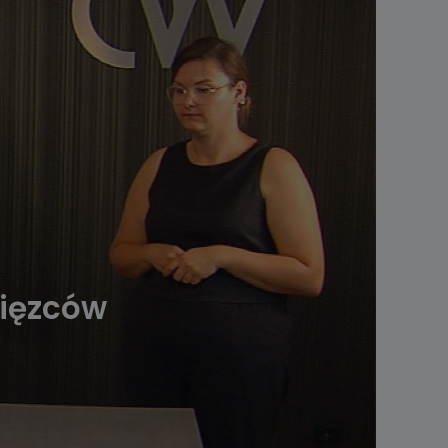
cięzców