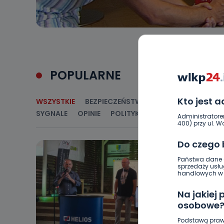
POPULARNE
Kto jest 
WSZYSTKIE
BEZPIECZEŃSTWO
CIEKAWOSTKI
E
SYGNALE
OPINIE
POLITYKA
RELIGIA
SAMORZ
Administratore
400) przy ul. Wo
Do czego
Państwa dane o
sprzedaży usłu
handlowych w r
Na jakiej
osobowe
Podstawą praw