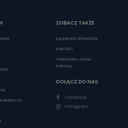
N
ZOBACZ TAKŻE
nio od
brane ze
taktowy,
WLKP.
KALENDARZ WYDARZEŃ
racownicy
KONTAKT
ZAREKLAMUJ SIĘ NA
PORTALU
SZÓW
DOŁĄCZ DO NAS
ZYN
Facebook
ALMIERZYCE
Instagram
W