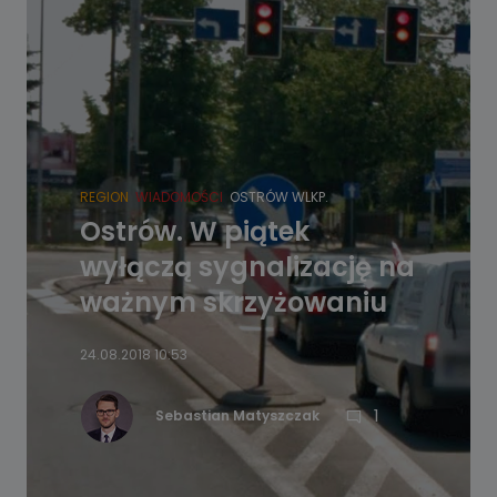
REGION
WIADOMOŚCI
OSTRÓW WLKP.
Ostrów. W piątek
wyłączą sygnalizację na
ważnym skrzyżowaniu
24.08.2018 10:53
1
Sebastian Matyszczak