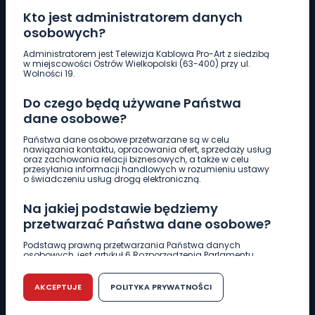
Kto jest administratorem danych
osobowych?
Pobierz logotyp
Administratorem jest Telewizja Kablowa Pro-Art z siedzibą
w miejscowości Ostrów Wielkopolski (63-400) przy ul.
Wolności 19.
LINIA INTERWENCYJNA
Do czego będą używane Państwa
661 997 997
dane osobowe?
Państwa dane osobowe przetwarzane są w celu
REDAKCJA
nawiązania kontaktu, opracowania ofert, sprzedaży usług
oraz zachowania relacji biznesowych, a także w celu
62 735 22 22
redakcja@wlkp24.info
przesyłania informacji handlowych w rozumieniu ustawy
o świadczeniu usług drogą elektroniczną.
DZIAŁ REKLAMY
Na jakiej podstawie będziemy
62 735 01 85
reklama@wlkp24.info
przetwarzać Państwa dane osobowe?
Podstawą prawną przetwarzania Państwa danych
osobowych, jest artykuł 6 Rozporządzenia Parlamentu
WIADOMOŚCI
Europejskiego i Rady (UE) 2016/679 z dnia 27 kwietnia 2016
r. w sprawie ochrony osób fizycznych w związku z
przetwarzaniem danych osobowych w sprawie
AKCEPTUJE
POLITYKA PRYWATNOŚCI
swobodnego przepływu takich danych oraz uchylenia
CIEKAWOSTKI
dyrektywy 95/46/WE (RODO).