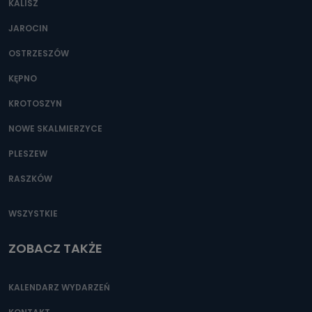
KALISZ
Można to zrobić pod numerem telefonu 62 735-51-05 lub
e-mailowo pod adresem: poczta@tvproart.pl
JAROCIN
OSTRZESZÓW
KĘPNO
KROTOSZYN
NOWE SKALMIERZYCE
PLESZEW
RASZKÓW
WSZYSTKIE
ZOBACZ TAKŻE
KALENDARZ WYDARZEŃ