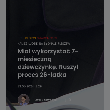
HOT
REGION
WIADOMOŚCI
KALISZ
LUDZIE
NA SYGNALE
PLESZEW
Miał wykorzystać 7-
miesięczną
dziewczynkę. Ruszył
proces 26-latka
23.05.2024 13:29
0
Ewa Szewczyk