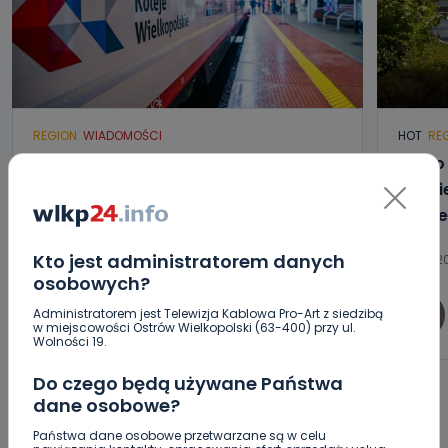
REGION
WIADOMOŚCI
HOT
RE
Wielkopolanie coraz częściej
Blisk
wybierają pociągi. Jak na tym tle
gmini
wypadają Koleje Wielkopolskie?
zamie
Kto jest administratorem danych
08.08.2026 18:16
08.08.20
osobowych?
0
Administratorem jest Telewizja Kablowa Pro-Art z siedzibą
Paulina Szczepaniak
w miejscowości Ostrów Wielkopolski (63-400) przy ul.
Wolności 19.
Do czego będą używane Państwa
dane osobowe?
Państwa dane osobowe przetwarzane są w celu