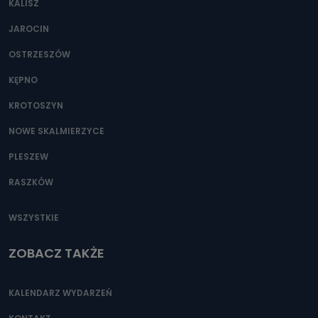
KALISZ
Można to zrobić pod numerem telefonu 62 735-51-05 lub
e-mailowo pod adresem: poczta@tvproart.pl
JAROCIN
OSTRZESZÓW
KĘPNO
KROTOSZYN
NOWE SKALMIERZYCE
PLESZEW
RASZKÓW
WSZYSTKIE
ZOBACZ TAKŻE
KALENDARZ WYDARZEŃ