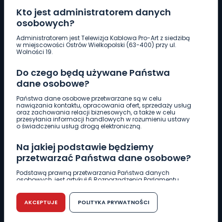
Kto jest administratorem danych
osobowych?
Pobierz logotyp
Administratorem jest Telewizja Kablowa Pro-Art z siedzibą
w miejscowości Ostrów Wielkopolski (63-400) przy ul.
Wolności 19.
LINIA INTERWENCYJNA
Do czego będą używane Państwa
661 997 997
dane osobowe?
Państwa dane osobowe przetwarzane są w celu
REDAKCJA
nawiązania kontaktu, opracowania ofert, sprzedaży usług
oraz zachowania relacji biznesowych, a także w celu
62 735 22 22
redakcja@wlkp24.info
przesyłania informacji handlowych w rozumieniu ustawy
o świadczeniu usług drogą elektroniczną.
DZIAŁ REKLAMY
Na jakiej podstawie będziemy
62 735 01 85
reklama@wlkp24.info
przetwarzać Państwa dane osobowe?
Podstawą prawną przetwarzania Państwa danych
osobowych, jest artykuł 6 Rozporządzenia Parlamentu
WIADOMOŚCI
Europejskiego i Rady (UE) 2016/679 z dnia 27 kwietnia 2016
r. w sprawie ochrony osób fizycznych w związku z
przetwarzaniem danych osobowych w sprawie
AKCEPTUJE
POLITYKA PRYWATNOŚCI
swobodnego przepływu takich danych oraz uchylenia
CIEKAWOSTKI
dyrektywy 95/46/WE (RODO).