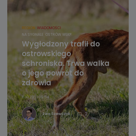
REGION
WIADOMOŚCI
NA SYGNALE
OSTRÓW WLKP.
Wygłodzony trafił do
ostrowskiego
schroniska. Trwa walka
o jego powrót do
zdrowia
11.10.2021 09:54
2
Ewa Szewczyk