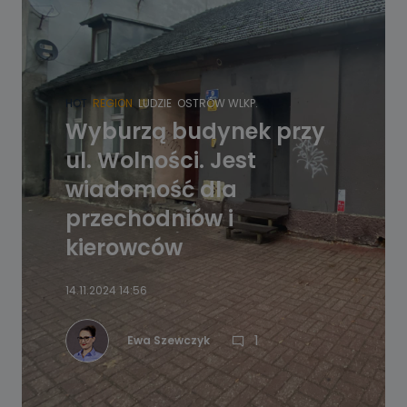
HOT
REGION
LUDZIE
OSTRÓW WLKP.
Wyburzą budynek przy
ul. Wolności. Jest
wiadomość dla
przechodniów i
kierowców
14.11.2024 14:56
1
Ewa Szewczyk