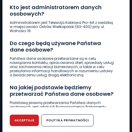
Kto jest administratorem danych
osobowych?
Pobierz logotyp
Administratorem jest Telewizja Kablowa Pro-Art z siedzibą
w miejscowości Ostrów Wielkopolski (63-400) przy ul.
Wolności 19.
LINIA INTERWENCYJNA
Do czego będą używane Państwa
661 997 997
dane osobowe?
Państwa dane osobowe przetwarzane są w celu
REDAKCJA
nawiązania kontaktu, opracowania ofert, sprzedaży usług
oraz zachowania relacji biznesowych, a także w celu
62 735 22 22
redakcja@wlkp24.info
przesyłania informacji handlowych w rozumieniu ustawy
o świadczeniu usług drogą elektroniczną.
DZIAŁ REKLAMY
Na jakiej podstawie będziemy
62 735 01 85
reklama@wlkp24.info
przetwarzać Państwa dane osobowe?
Podstawą prawną przetwarzania Państwa danych
osobowych, jest artykuł 6 Rozporządzenia Parlamentu
WIADOMOŚCI
Europejskiego i Rady (UE) 2016/679 z dnia 27 kwietnia 2016
r. w sprawie ochrony osób fizycznych w związku z
przetwarzaniem danych osobowych w sprawie
AKCEPTUJE
POLITYKA PRYWATNOŚCI
swobodnego przepływu takich danych oraz uchylenia
CIEKAWOSTKI
dyrektywy 95/46/WE (RODO).