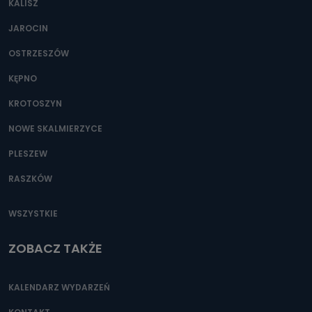
KALISZ
Można to zrobić pod numerem telefonu 62 735-51-05 lub
e-mailowo pod adresem: poczta@tvproart.pl
JAROCIN
OSTRZESZÓW
KĘPNO
KROTOSZYN
NOWE SKALMIERZYCE
PLESZEW
RASZKÓW
WSZYSTKIE
ZOBACZ TAKŻE
KALENDARZ WYDARZEŃ