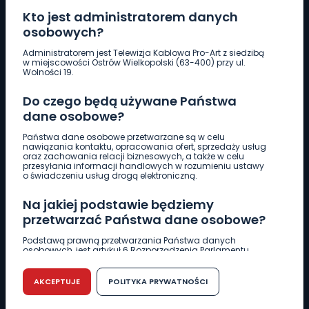
Kto jest administratorem danych
osobowych?
Pobierz logotyp
Administratorem jest Telewizja Kablowa Pro-Art z siedzibą
w miejscowości Ostrów Wielkopolski (63-400) przy ul.
Wolności 19.
LINIA INTERWENCYJNA
Do czego będą używane Państwa
661 997 997
dane osobowe?
Państwa dane osobowe przetwarzane są w celu
REDAKCJA
nawiązania kontaktu, opracowania ofert, sprzedaży usług
oraz zachowania relacji biznesowych, a także w celu
62 735 22 22
redakcja@wlkp24.info
przesyłania informacji handlowych w rozumieniu ustawy
o świadczeniu usług drogą elektroniczną.
DZIAŁ REKLAMY
Na jakiej podstawie będziemy
62 735 01 85
reklama@wlkp24.info
przetwarzać Państwa dane osobowe?
Podstawą prawną przetwarzania Państwa danych
osobowych, jest artykuł 6 Rozporządzenia Parlamentu
WIADOMOŚCI
Europejskiego i Rady (UE) 2016/679 z dnia 27 kwietnia 2016
r. w sprawie ochrony osób fizycznych w związku z
przetwarzaniem danych osobowych w sprawie
AKCEPTUJE
POLITYKA PRYWATNOŚCI
swobodnego przepływu takich danych oraz uchylenia
CIEKAWOSTKI
dyrektywy 95/46/WE (RODO).