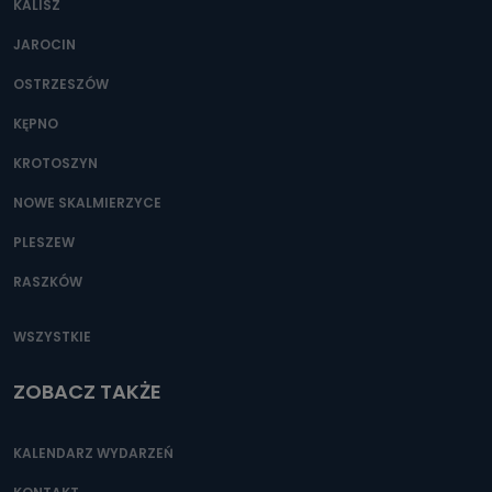
KALISZ
Można to zrobić pod numerem telefonu 62 735-51-05 lub
e-mailowo pod adresem: poczta@tvproart.pl
JAROCIN
OSTRZESZÓW
KĘPNO
KROTOSZYN
NOWE SKALMIERZYCE
PLESZEW
RASZKÓW
WSZYSTKIE
ZOBACZ TAKŻE
KALENDARZ WYDARZEŃ