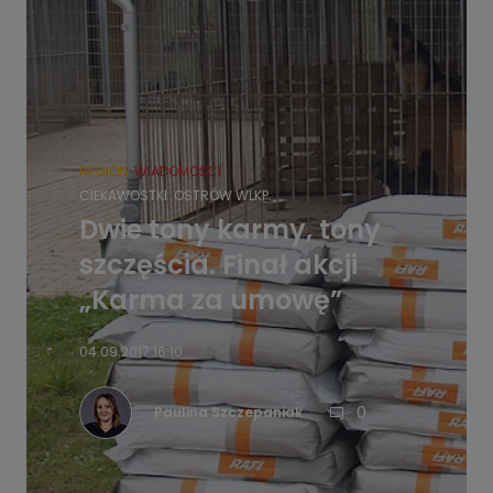
REGION
WIADOMOŚCI
CIEKAWOSTKI
OSTRÓW WLKP.
Dwie tony karmy, tony
szczęścia. Finał akcji
„Karma za umowę”
04.09.2017 16:10
0
Paulina Szczepaniak