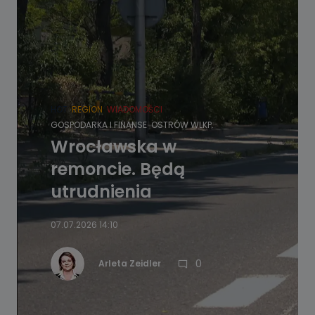
HOT
REGION
WIADOMOŚCI
GOSPODARKA I FINANSE
OSTRÓW WLKP.
Wrocławska w
remoncie. Będą
utrudnienia
07.07.2026 14:10
0
Arleta Zeidler