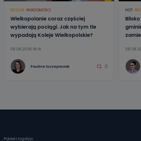
REGION
WIADOMOŚCI
HOT
RE
Wielkopolanie coraz częściej
Blisk
wybierają pociągi. Jak na tym tle
gmini
wypadają Koleje Wielkopolskie?
zamie
08.08.2026 18:16
08.08.20
0
Paulina Szczepaniak
Pobierz logotyp