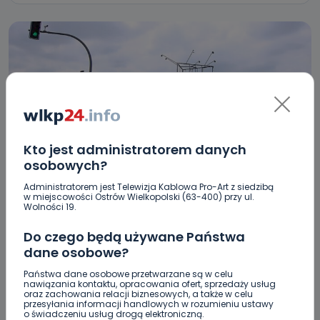
Kto jest administratorem danych
osobowych?
Rusza budowa ronda na ul. Wrocławskiej.
Administratorem jest Telewizja Kablowa Pro-Art z siedzibą
w miejscowości Ostrów Wielkopolski (63-400) przy ul.
Będą utrudnienia!
Wolności 19.
23.06.2023 15:18
Do czego będą używane Państwa
dane osobowe?
5
Paulina Szczepaniak
Państwa dane osobowe przetwarzane są w celu
nawiązania kontaktu, opracowania ofert, sprzedaży usług
oraz zachowania relacji biznesowych, a także w celu
przesyłania informacji handlowych w rozumieniu ustawy
o świadczeniu usług drogą elektroniczną.