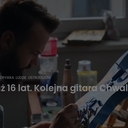
OZRYWKA
LUDZIE
OSTRZESZÓW
ż 16 lat. Kolejna gitara Chwa