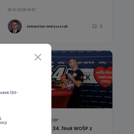
25.01.2026 19:57
0
Sebastian Matyszczak
olski (63-
,
REGION
WIADOMOŚCI
WOŚP
acji
NA ŻYWO. Oglądaj 34. finał WOŚP z