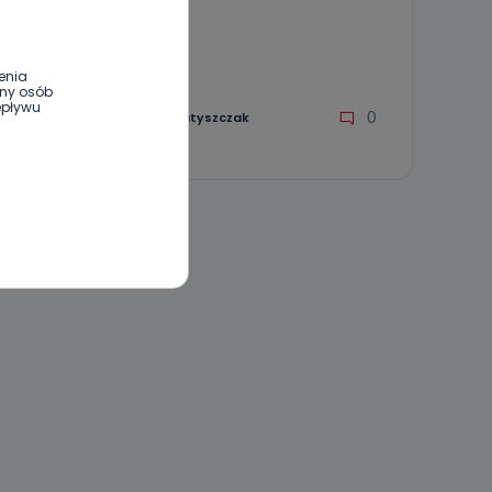
Ostrowa
25.01.2026 16:18
enia
ony osób
epływu
0
Sebastian Matyszczak
wnym oraz
e jest to
 dowolny,
Kablowej
l. Wolności
e
ania od
. Wolności
że żądania