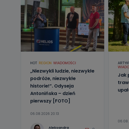
HOT
REGION
WIADOMOŚCI
ARTYK
WIADO
„Niezwykli ludzie, niezwykłe
Jak 
podróże, niezwykłe
traw
historie!”. Odyseja
upa
Antonińska – dzień
pierwszy [FOTO]
06.08.2026 20:13
06.08.
Aleksandra