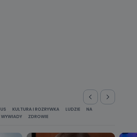
enia
nio od
brane ze
taktowy,
racownicy
RUS
KULTURA I ROZRYWKA
LUDZIE
NA
WYWIADY
ZDROWIE