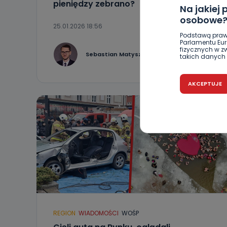
pieniędzy zebrano?
Na jakiej
osobowe
25.01.2026 18:56
Podstawą praw
Parlamentu Euro
fizycznych w 
2
Sebastian Matyszczak
takich danych 
Czy jest 
AKCEPTUJE
Podanie danyc
nie stanowi wa
związane z ża
wybrany sposób
Pro-Art z siedz
Kiedy i 
Telewizja Kablo
19 nie przekaz
wykorzystywan
Co mogą 
Po wyrażeniu 
REGION
WIADOMOŚCI
WOŚP
Telewizji Kablo
19 dostępu do 