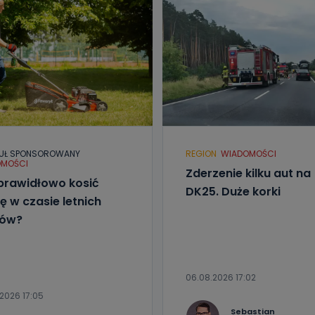
UŁ SPONSOROWANY
REGION
WIADOMOŚCI
MOŚCI
Zderzenie kilku aut na
prawidłowo kosić
DK25. Duże korki
ę w czasie letnich
łów?
06.08.2026 17:02
2026 17:05
Sebastian