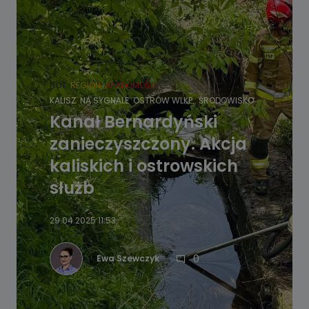
HOT
REGION
WIADOMOŚCI
KALISZ
NA SYGNALE
OSTRÓW WLKP.
ŚRODOWISKO
Kanał Bernardyński
zanieczyszczony. Akcja
kaliskich i ostrowskich
służb
29.04.2025 11:53
0
Ewa Szewczyk