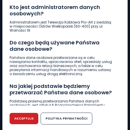
Kto jest administratorem danych
osobowych?
Pobierz logotyp
Administratorem jest Telewizja Kablowa Pro-Art z siedzibą
w miejscowości Ostrów Wielkopolski (63-400) przy ul.
Wolności 19.
LINIA INTERWENCYJNA
Do czego będą używane Państwa
661 997 997
dane osobowe?
Państwa dane osobowe przetwarzane są w celu
REDAKCJA
nawiązania kontaktu, opracowania ofert, sprzedaży usług
oraz zachowania relacji biznesowych, a także w celu
62 735 22 22
redakcja@wlkp24.info
przesyłania informacji handlowych w rozumieniu ustawy
o świadczeniu usług drogą elektroniczną.
DZIAŁ REKLAMY
Na jakiej podstawie będziemy
62 735 01 85
reklama@wlkp24.info
przetwarzać Państwa dane osobowe?
Podstawą prawną przetwarzania Państwa danych
osobowych, jest artykuł 6 Rozporządzenia Parlamentu
WIADOMOŚCI
Europejskiego i Rady (UE) 2016/679 z dnia 27 kwietnia 2016
r. w sprawie ochrony osób fizycznych w związku z
przetwarzaniem danych osobowych w sprawie
AKCEPTUJE
POLITYKA PRYWATNOŚCI
swobodnego przepływu takich danych oraz uchylenia
CIEKAWOSTKI
dyrektywy 95/46/WE (RODO).