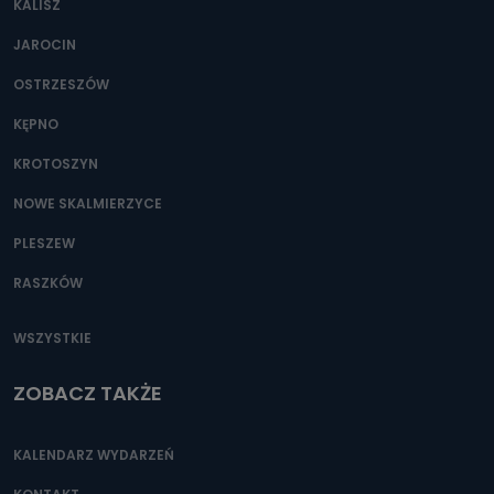
KALISZ
Można to zrobić pod numerem telefonu 62 735-51-05 lub
e-mailowo pod adresem: poczta@tvproart.pl
JAROCIN
OSTRZESZÓW
KĘPNO
KROTOSZYN
NOWE SKALMIERZYCE
PLESZEW
RASZKÓW
WSZYSTKIE
ZOBACZ TAKŻE
KALENDARZ WYDARZEŃ