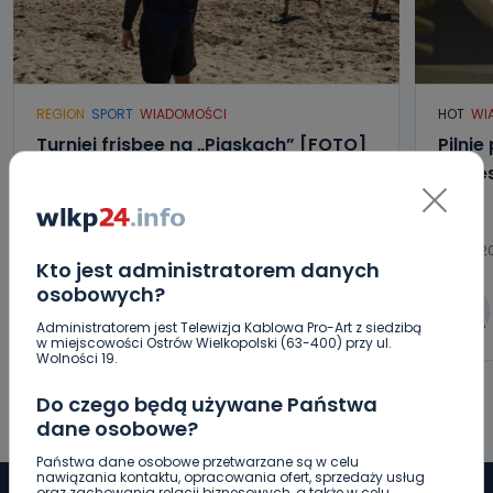
REGION
SPORT
WIADOMOŚCI
HOT
WI
Turniej frisbee na „Piaskach” [FOTO]
Pilnie
możes
09.08.2026 14:55
09.08.20
Kto jest administratorem danych
osobowych?
0
Aleksandra Barczak
Administratorem jest Telewizja Kablowa Pro-Art z siedzibą
w miejscowości Ostrów Wielkopolski (63-400) przy ul.
Wolności 19.
Do czego będą używane Państwa
dane osobowe?
Państwa dane osobowe przetwarzane są w celu
nawiązania kontaktu, opracowania ofert, sprzedaży usług
oraz zachowania relacji biznesowych, a także w celu