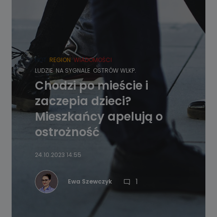
HOT
REGION
WIADOMOŚCI
LUDZIE
NA SYGNALE
OSTRÓW WLKP.
Chodzi po mieście i
zaczepia dzieci?
Mieszkańcy apelują o
ostrożność
24.10.2023 14:55
1
Ewa Szewczyk