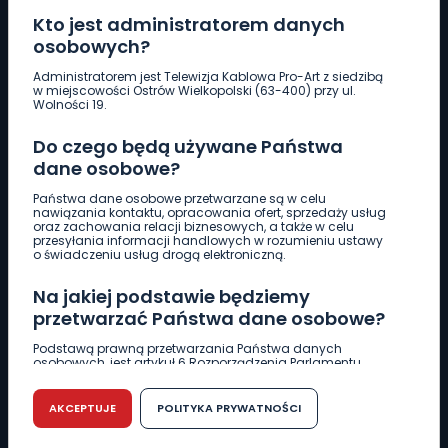
Kto jest administratorem danych
osobowych?
Pobierz logotyp
Administratorem jest Telewizja Kablowa Pro-Art z siedzibą
w miejscowości Ostrów Wielkopolski (63-400) przy ul.
Wolności 19.
LINIA INTERWENCYJNA
Do czego będą używane Państwa
661 997 997
dane osobowe?
Państwa dane osobowe przetwarzane są w celu
REDAKCJA
nawiązania kontaktu, opracowania ofert, sprzedaży usług
oraz zachowania relacji biznesowych, a także w celu
62 735 22 22
redakcja@wlkp24.info
przesyłania informacji handlowych w rozumieniu ustawy
o świadczeniu usług drogą elektroniczną.
DZIAŁ REKLAMY
Na jakiej podstawie będziemy
62 735 01 85
reklama@wlkp24.info
przetwarzać Państwa dane osobowe?
Podstawą prawną przetwarzania Państwa danych
osobowych, jest artykuł 6 Rozporządzenia Parlamentu
WIADOMOŚCI
Europejskiego i Rady (UE) 2016/679 z dnia 27 kwietnia 2016
r. w sprawie ochrony osób fizycznych w związku z
przetwarzaniem danych osobowych w sprawie
AKCEPTUJE
POLITYKA PRYWATNOŚCI
swobodnego przepływu takich danych oraz uchylenia
CIEKAWOSTKI
dyrektywy 95/46/WE (RODO).