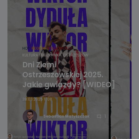
HOT
REGION
WIADOMOŚCI
KULTURA I ROZRYWKA
OSTRZESZÓW
Dni Ziemi
Ostrzeszowskiej 2025.
Jakie gwiazdy? [WIDEO]
28.03.2025 11:08
1
Sebastian Matyszczak