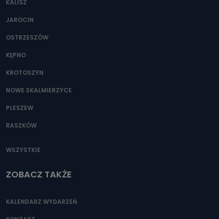
KALISZ
Można to zrobić pod numerem telefonu 62 735-51-05 lub
e-mailowo pod adresem: poczta@tvproart.pl
JAROCIN
OSTRZESZÓW
KĘPNO
KROTOSZYN
NOWE SKALMIERZYCE
PLESZEW
RASZKÓW
WSZYSTKIE
ZOBACZ TAKŻE
KALENDARZ WYDARZEŃ