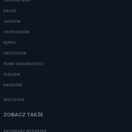
danych osobowych?
OSTRÓW WLKP.
Można to zrobić pod numerem telefonu 62 735-51-05 lub
KALISZ
e-mailowo pod adresem: poczta@tvproart.pl
JAROCIN
OSTRZESZÓW
KĘPNO
KROTOSZYN
NOWE SKALMIERZYCE
PLESZEW
RASZKÓW
WSZYSTKIE
ZOBACZ TAKŻE
KALENDARZ WYDARZEŃ