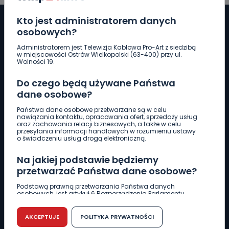
Kto jest administratorem danych
osobowych?
Administratorem jest Telewizja Kablowa Pro-Art z siedzibą
Pobierz logotyp
w miejscowości Ostrów Wielkopolski (63-400) przy ul.
Wolności 19.
LINIA INTERWENCYJNA
Do czego będą używane Państwa
661 997 997
dane osobowe?
Państwa dane osobowe przetwarzane są w celu
nawiązania kontaktu, opracowania ofert, sprzedaży usług
REDAKCJA
oraz zachowania relacji biznesowych, a także w celu
przesyłania informacji handlowych w rozumieniu ustawy
62 735 22 22
redakcja@wlkp24.info
o świadczeniu usług drogą elektroniczną.
Na jakiej podstawie będziemy
DZIAŁ REKLAMY
przetwarzać Państwa dane osobowe?
62 735 01 85
reklama@wlkp24.info
Podstawą prawną przetwarzania Państwa danych
osobowych, jest artykuł 6 Rozporządzenia Parlamentu
Europejskiego i Rady (UE) 2016/679 z dnia 27 kwietnia 2016
WIADOMOŚCI
r. w sprawie ochrony osób fizycznych w związku z
przetwarzaniem danych osobowych w sprawie
AKCEPTUJE
POLITYKA PRYWATNOŚCI
swobodnego przepływu takich danych oraz uchylenia