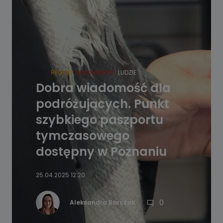
HOT
REGION
WIADOMOŚCI
LUDZIE
Dobra wiadomość dla
podróżujących. Punkt
szybkiego paszportu
tymczasowego
dostępny w Poznaniu
25.04.2025 12:20
0
Aleksandra Barczak