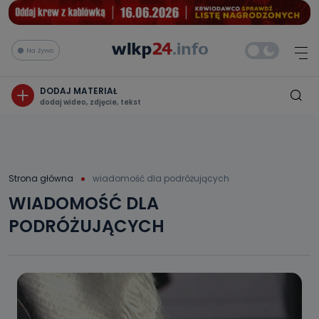
Na żywo
DODAJ MATERIAŁ
dodaj wideo, zdjęcie, tekst
Strona główna
wiadomość dla podróżujących
WIADOMOŚĆ DLA
PODRÓŻUJĄCYCH