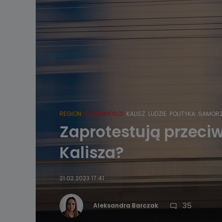
REGION
WIADOMOŚCI
KALISZ
LUDZIE
POLITYKA
SAMOR
Zaprotestują przeci
Kalisza?
21.02.2023 17:41
35
Aleksandra Barczak