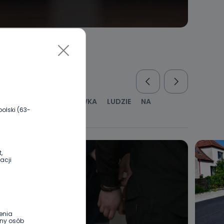
RUS
KULTURA I ROZRYWKA
LUDZIE
NA
olski (63-
WYWIADY
ZDROWIE
,
acji
enia
ony osób