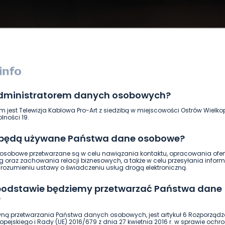
administratorem danych osobowych?
DUKACJA
GOSPODARKA I FINANSE
HISTORIA
KORONAWI
m jest Telewizja Kablowa Pro-Art z siedzibą w miejscowości Ostrów Wielkop
ĄD
ŚRODOWISKO
WASZE INFO
WSZYSTKICH ŚWIĘTYCH
lności 19.
 będą używane Państwa dane osobowe?
sobowe przetwarzane są w celu nawiązania kontaktu, opracowania ofert
g oraz zachowania relacji biznesowych, a także w celu przesyłania inform
ozumieniu ustawy o świadczeniu usług drogą elektroniczną.
 podstawie będziemy przetwarzać Państwa dane
?
ną przetwarzania Państwa danych osobowych, jest artykuł 6 Rozporządz
pejskiego i Rady (UE) 2016/679 z dnia 27 kwietnia 2016 r. w sprawie ochr