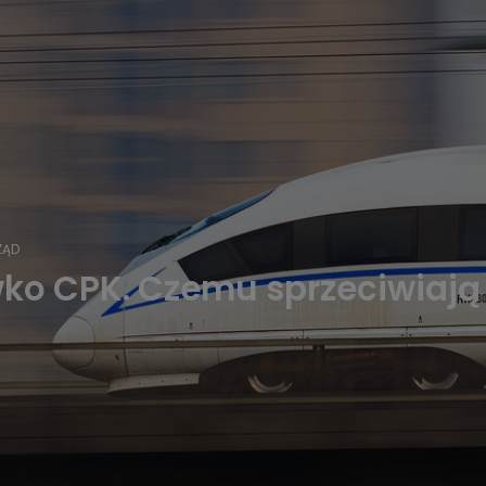
ZĄD
wko CPK. Czemu sprzeciwiają