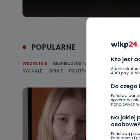
POPULARNE
Kto jest 
WSZYSTKIE
BEZPIECZEŃSTWO
CIEKAWOSTKI
E
Administratore
SYGNALE
OPINIE
POLITYKA
RELIGIA
SAMORZ
400) przy ul. Wo
Do czego
Państwa dane o
sprzedaży usłu
handlowych w r
Na jakiej
osobowe
Podstawą praw
Parlamentu Euro