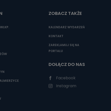
N
ZOBACZ TAKŻE
nio od
brane ze
WLKP.
KALENDARZ WYDARZEŃ
taktowy,
racownicy
KONTAKT
ZAREKLAMUJ SIĘ NA
PORTALU
SZÓW
DOŁĄCZ DO NAS
ZYN
Facebook
ALMIERZYCE
Instagram
W