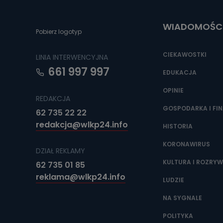
Do czasu wycof
uzasadnionego
WIADOMOŚC
Jakie da
Pobierz logotyp
Przetwarzane 
Państwa (lub z
CIEKAWOSTKI
LINIA INTERWENCYJNA
źródeł publiczn
adres korespo
661 997 997
oraz partnerzy
EDUKACJA
OPINIE
Jak skont
REDAKCJA
Można to zrob
GOSPODARKA I FI
62 735 22 22
poczta@tvproar
redakcja@wlkp24.info
HISTORIA
KORONAWIRUS
DZIAŁ REKLAMY
KULTURA I ROZRY
62 735 01 85
reklama@wlkp24.info
LUDZIE
NA SYGNALE
POLITYKA