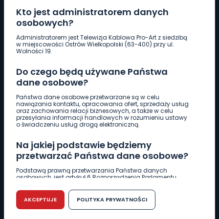
Kto jest administratorem danych
osobowych?
Pobierz logotyp
Administratorem jest Telewizja Kablowa Pro-Art z siedzibą
w miejscowości Ostrów Wielkopolski (63-400) przy ul.
Wolności 19.
LINIA INTERWENCYJNA
Do czego będą używane Państwa
661 997 997
dane osobowe?
Państwa dane osobowe przetwarzane są w celu
REDAKCJA
nawiązania kontaktu, opracowania ofert, sprzedaży usług
oraz zachowania relacji biznesowych, a także w celu
62 735 22 22
redakcja@wlkp24.info
przesyłania informacji handlowych w rozumieniu ustawy
o świadczeniu usług drogą elektroniczną.
DZIAŁ REKLAMY
Na jakiej podstawie będziemy
62 735 01 85
reklama@wlkp24.info
przetwarzać Państwa dane osobowe?
Podstawą prawną przetwarzania Państwa danych
osobowych, jest artykuł 6 Rozporządzenia Parlamentu
WIADOMOŚCI
Europejskiego i Rady (UE) 2016/679 z dnia 27 kwietnia 2016
r. w sprawie ochrony osób fizycznych w związku z
przetwarzaniem danych osobowych w sprawie
AKCEPTUJE
POLITYKA PRYWATNOŚCI
swobodnego przepływu takich danych oraz uchylenia
CIEKAWOSTKI
dyrektywy 95/46/WE (RODO).