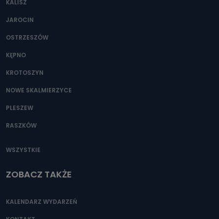
KALISZ
Można to zrobić pod numerem telefonu 62 735-51-05 lub
e-mailowo pod adresem: poczta@tvproart.pl
JAROCIN
OSTRZESZÓW
KĘPNO
KROTOSZYN
NOWE SKALMIERZYCE
PLESZEW
RASZKÓW
WSZYSTKIE
ZOBACZ TAKŻE
KALENDARZ WYDARZEŃ