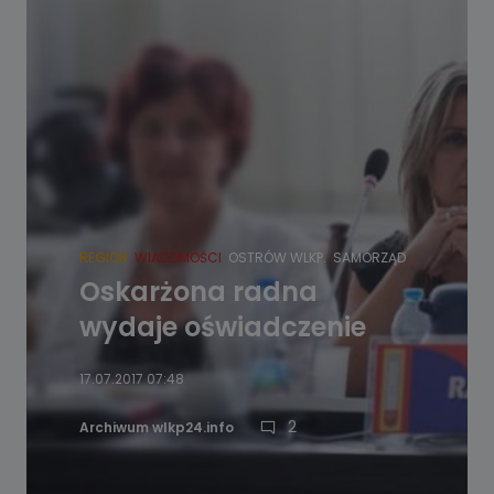
REGION
WIADOMOŚCI
OSTRÓW WLKP.
SAMORZĄD
Oskarżona radna
wydaje oświadczenie
17.07.2017 07:48
2
Archiwum wlkp24.info