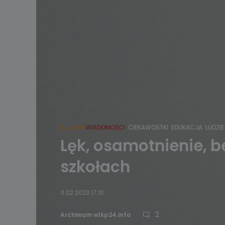
REGION
WIADOMOŚCI
CIEKAWOSTKI
EDUKACJA
LUDZIE
Lęk, osamotnienie, 
szkołach
11.02.2023 17:10
2
Archiwum wlkp24.info