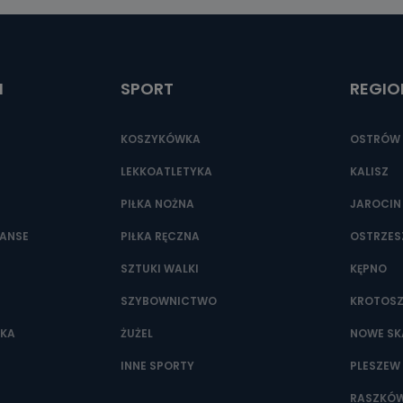
ić pod numerem telefonu 62 735-51-05 lub e-mailowo pod adresem:
t.pl
I
SPORT
REGIO
KOSZYKÓWKA
OSTRÓW 
LEKKOATLETYKA
KALISZ
PIŁKA NOŻNA
JAROCIN
NANSE
PIŁKA RĘCZNA
OSTRZE
SZTUKI WALKI
KĘPNO
SZYBOWNICTWO
KROTOS
WKA
ŻUŻEL
NOWE SK
INNE SPORTY
PLESZEW
RASZKÓ