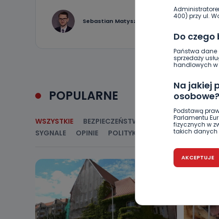
Administratore
400) przy ul. Wo
1
Sebastian Matyszczak
Do czego
Państwa dane o
sprzedaży usłu
handlowych w r
Na jakiej
POPULARNE
osobowe
Podstawą praw
Parlamentu Euro
WSZYSTKIE
BEZPIECZEŃSTWO
CIEKAWOSTKI
E
fizycznych w 
takich danych 
SYGNALE
OPINIE
POLITYKA
RELIGIA
SAMORZ
Czy jest 
AKCEPTUJE
Podanie danyc
nie stanowi wa
związane z ża
wybrany sposób
Pro-Art z siedz
Kiedy i 