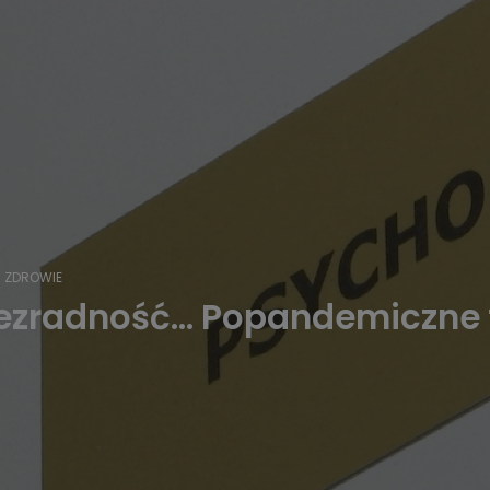
ZDROWIE
bezradność… Popandemiczne t