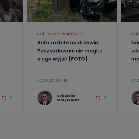
l. Wolności
e
HOT
REGION
WIADOMOŚCI
HOT
ania od
. Wolności
Auto rozbite na drzewie.
Na
że żądania
Poszkodowani nie mogli z
zd
enia
niego wyjść [FOTO]
mo
07.08.2026 19:16
07.0
Sebastian
0
0
Matyszczak
nio od
brane ze
taktowy,
racownicy