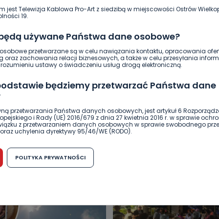
m jest Telewizja Kablowa Pro-Art z siedzibą w miejscowości Ostrów Wielkop
lności 19.
 będą używane Państwa dane osobowe?
sobowe przetwarzane są w celu nawiązania kontaktu, opracowania ofert
g oraz zachowania relacji biznesowych, a także w celu przesyłania inform
ozumieniu ustawy o świadczeniu usług drogą elektroniczną.
 podstawie będziemy przetwarzać Państwa dane
?
ną przetwarzania Państwa danych osobowych, jest artykuł 6 Rozporządz
pejskiego i Rady (UE) 2016/679 z dnia 27 kwietnia 2016 r. w sprawie ochr
DUKACJA
GOSPODARKA I FINANSE
HISTORIA
KORONAWI
związku z przetwarzaniem danych osobowych w sprawie swobodnego prz
oraz uchylenia dyrektywy 95/46/WE (RODO).
ĄD
ŚRODOWISKO
WASZE INFO
WSZYSTKICH ŚWIĘTYCH
możliwość cofnięcia zgody?
POLITYKA PRYWATNOŚCI
h osobowych jest dobrowolne, nie jest wymogiem ustawowym lub umo
runku zawarcia umowy. Cofnięcie zgody jest możliwe na każdym etapie i ni
dnymi negatywnymi konsekwencjami. Cofnięcia zgody można dokonać w
 (e-mail, poczta tradycyjna) tak, aby dotarła do wiadomości Telewizji 
ibą w miejscowości Ostrów Wielkopolski (63-400) przy ul. Wolności 19.
komu możemy przekazać Państwa dane?