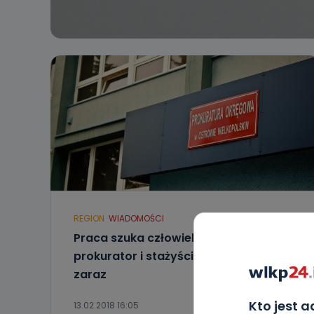
REGION
WIADOMOŚCI
Praca szuka człowieka. Sekretarz,
prokurator i stażyści potrzebni od
zaraz
Kto jest 
13.02.2018 16:05