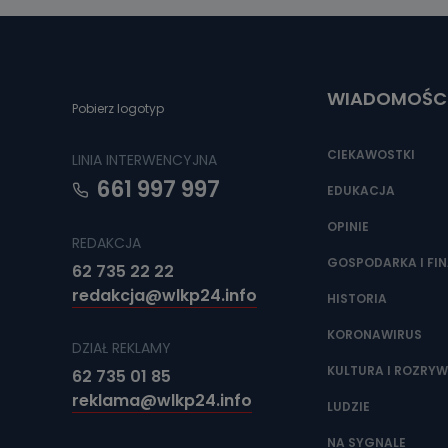
Można to zrob
poczta@tvproar
WIADOMOŚC
Pobierz logotyp
CIEKAWOSTKI
LINIA INTERWENCYJNA
661 997 997
EDUKACJA
OPINIE
REDAKCJA
GOSPODARKA I FI
62 735 22 22
redakcja@wlkp24.info
HISTORIA
KORONAWIRUS
DZIAŁ REKLAMY
KULTURA I ROZRY
62 735 01 85
reklama@wlkp24.info
LUDZIE
NA SYGNALE