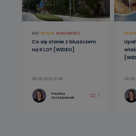
Telewizja Kablo
19 nie przekaz
wykorzystywan
Co mogą 
HOT
REGION
WIADOMOŚCI
REGIO
Po wyrażeniu 
Telewizji Kablo
Co się stanie z bluszczem
Upał
19 dostępu do 
na II LO? [WIDEO]
właś
ich sprostowan
sprzeciwu wobe
[WID
Do kiedy
Do czasu wycof
08.08.2026 12:08
08.08
uzasadnionego
Jakie da
Paulina
1
Szczepaniak
Przetwarzane 
Państwa (lub z
źródeł publiczn
adres korespo
oraz partnerzy
Jak skont