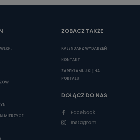
N
ZOBACZ TAKŻE
WLKP.
KALENDARZ WYDARZEŃ
KONTAKT
ZAREKLAMUJ SIĘ NA
PORTALU
SZÓW
DOŁĄCZ DO NAS
ZYN
Facebook
ALMIERZYCE
Instagram
W