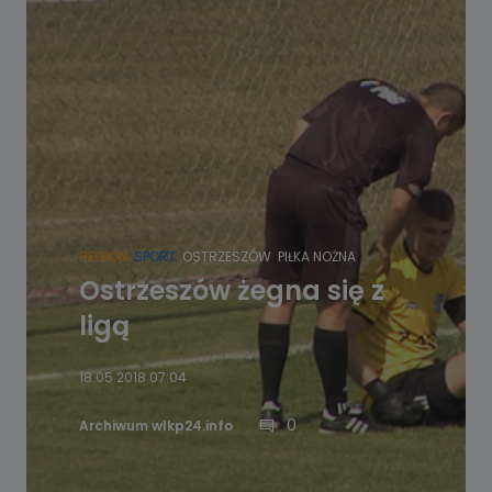
REGION
SPORT
OSTRZESZÓW
PIŁKA NOŻNA
Ostrzeszów żegna się z
ligą
18.05.2018 07:04
0
Archiwum wlkp24.info