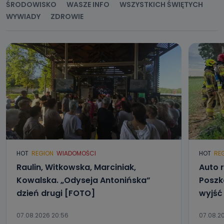
ŚRODOWISKO
WASZE INFO
WSZYSTKICH ŚWIĘTYCH
WYWIADY
ZDROWIE
HOT
REGION
WIADOMOŚCI
HOT
RE
Raulin, Witkowska, Marciniak,
Auto r
Kowalska. „Odyseja Antonińska”
Poszk
dzień drugi [FOTO]
wyjść
07.08.2026 20:56
07.08.20