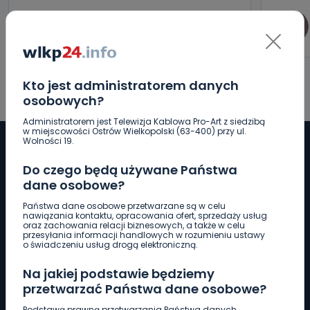
0
Aleksandra Barczak
Kto jest administratorem danych
osobowych?
Administratorem jest Telewizja Kablowa Pro-Art z siedzibą
w miejscowości Ostrów Wielkopolski (63-400) przy ul.
Wolności 19.
Do czego będą używane Państwa
dane osobowe?
Pobierz logotyp
Państwa dane osobowe przetwarzane są w celu
nawiązania kontaktu, opracowania ofert, sprzedaży usług
LINIA INTERWENCYJNA
oraz zachowania relacji biznesowych, a także w celu
przesyłania informacji handlowych w rozumieniu ustawy
661 997 997
o świadczeniu usług drogą elektroniczną.
Na jakiej podstawie będziemy
REDAKCJA
przetwarzać Państwa dane osobowe?
62 735 22 22
redakcja@wlkp24.info
Podstawą prawną przetwarzania Państwa danych