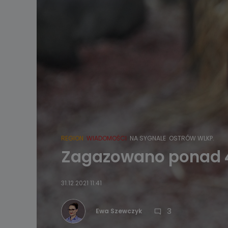
REGION
WIADOMOŚCI
NA SYGNALE
OSTRÓW WLKP.
Zagazowano ponad 40
31.12.2021 11:41
3
Ewa Szewczyk