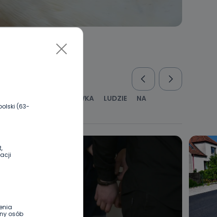
RUS
KULTURA I ROZRYWKA
LUDZIE
NA
olski (63-
WYWIADY
ZDROWIE
,
acji
enia
ony osób