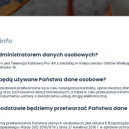
administratorem danych osobowych?
DUKACJA
GOSPODARKA I FINANSE
HISTORIA
KORONAWI
m jest Telewizja Kablowa Pro-Art z siedzibą w miejscowości Ostrów Wielkop
ĄD
ŚRODOWISKO
WASZE INFO
WSZYSTKICH ŚWIĘTYCH
lności 19.
 będą używane Państwa dane osobowe?
sobowe przetwarzane są w celu nawiązania kontaktu, opracowania ofert
g oraz zachowania relacji biznesowych, a także w celu przesyłania inform
ozumieniu ustawy o świadczeniu usług drogą elektroniczną.
 podstawie będziemy przetwarzać Państwa dane
?
ną przetwarzania Państwa danych osobowych, jest artykuł 6 Rozporządz
pejskiego i Rady (UE) 2016/679 z dnia 27 kwietnia 2016 r. w sprawie ochr