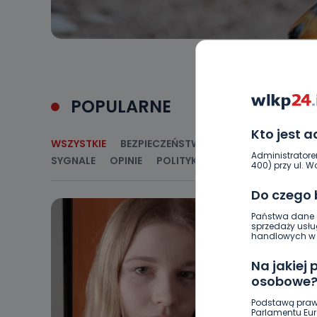
POPULARNE
Kto jest 
WSZYSTKIE
BEZPIECZEŃSTWO
CIEKAWOSTKI
E
Administratore
SYGNALE
OPINIE
POLITYKA
RELIGIA
SAMORZ
400) przy ul. Wo
Do czego
Państwa dane o
sprzedaży usłu
handlowych w r
Na jakiej
osobowe
Podstawą praw
Parlamentu Euro