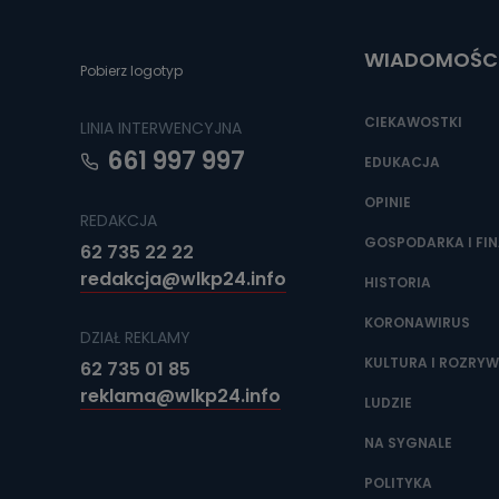
Do czasu wycof
uzasadnionego
WIADOMOŚC
Jakie da
Pobierz logotyp
Przetwarzane 
Państwa (lub z
CIEKAWOSTKI
LINIA INTERWENCYJNA
źródeł publiczn
adres korespo
661 997 997
oraz partnerzy
EDUKACJA
OPINIE
Jak skont
REDAKCJA
Można to zrob
GOSPODARKA I FI
62 735 22 22
poczta@tvproar
redakcja@wlkp24.info
HISTORIA
KORONAWIRUS
DZIAŁ REKLAMY
KULTURA I ROZRY
62 735 01 85
reklama@wlkp24.info
LUDZIE
NA SYGNALE
POLITYKA