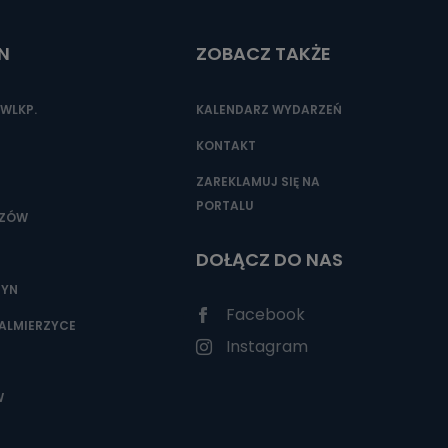
N
ZOBACZ TAKŻE
nio od
brane ze
WLKP.
KALENDARZ WYDARZEŃ
taktowy,
racownicy
KONTAKT
ZAREKLAMUJ SIĘ NA
PORTALU
SZÓW
DOŁĄCZ DO NAS
ZYN
Facebook
ALMIERZYCE
Instagram
W