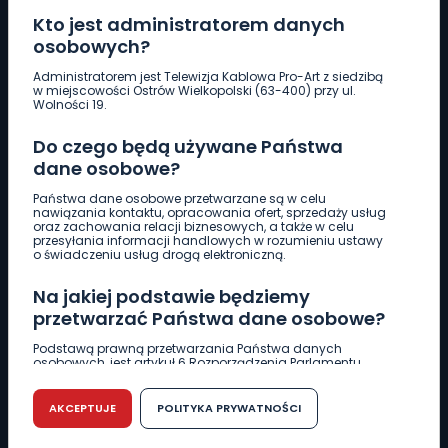
Kto jest administratorem danych
osobowych?
Pobierz logotyp
Administratorem jest Telewizja Kablowa Pro-Art z siedzibą
w miejscowości Ostrów Wielkopolski (63-400) przy ul.
Wolności 19.
LINIA INTERWENCYJNA
Do czego będą używane Państwa
661 997 997
dane osobowe?
Państwa dane osobowe przetwarzane są w celu
REDAKCJA
nawiązania kontaktu, opracowania ofert, sprzedaży usług
oraz zachowania relacji biznesowych, a także w celu
62 735 22 22
redakcja@wlkp24.info
przesyłania informacji handlowych w rozumieniu ustawy
o świadczeniu usług drogą elektroniczną.
DZIAŁ REKLAMY
Na jakiej podstawie będziemy
62 735 01 85
reklama@wlkp24.info
przetwarzać Państwa dane osobowe?
Podstawą prawną przetwarzania Państwa danych
osobowych, jest artykuł 6 Rozporządzenia Parlamentu
WIADOMOŚCI
Europejskiego i Rady (UE) 2016/679 z dnia 27 kwietnia 2016
r. w sprawie ochrony osób fizycznych w związku z
przetwarzaniem danych osobowych w sprawie
AKCEPTUJE
POLITYKA PRYWATNOŚCI
swobodnego przepływu takich danych oraz uchylenia
CIEKAWOSTKI
dyrektywy 95/46/WE (RODO).