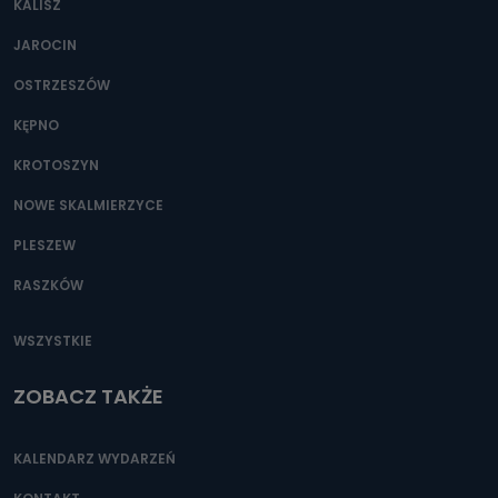
KALISZ
Można to zrobić pod numerem telefonu 62 735-51-05 lub
e-mailowo pod adresem: poczta@tvproart.pl
JAROCIN
OSTRZESZÓW
KĘPNO
KROTOSZYN
NOWE SKALMIERZYCE
PLESZEW
RASZKÓW
WSZYSTKIE
ZOBACZ TAKŻE
KALENDARZ WYDARZEŃ