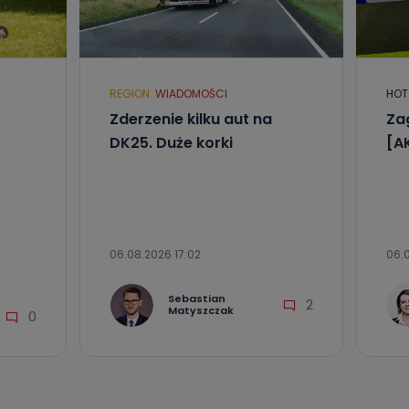
REGION
WIADOMOŚCI
HOT
nio od
Zderzenie kilku aut na
Za
brane ze
taktowy,
DK25. Duże korki
[A
racownicy
06.08.2026 17:02
06.0
Sebastian
2
Matyszczak
0