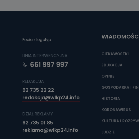
WIADOMOŚC
Pobierz logotyp
CIEKAWOSTKI
LINIA INTERWENCYJNA
661 997 997
EDUKACJA
OPINIE
REDAKCJA
GOSPODARKA I FI
62 735 22 22
redakcja@wlkp24.info
HISTORIA
KORONAWIRUS
DZIAŁ REKLAMY
KULTURA I ROZRY
62 735 01 85
reklama@wlkp24.info
LUDZIE