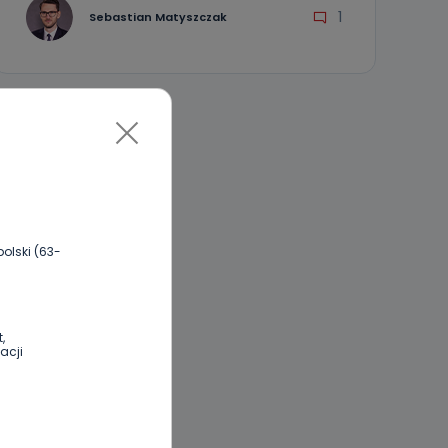
1
Sebastian Matyszczak
olski (63-
,
acji