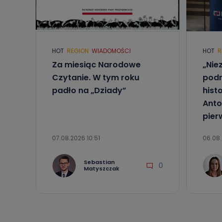
Do kiedy
Do czasu wycof
uzasadnionego
Jakie da
HOT
REGION
WIADOMOŚCI
HOT
R
Przetwarzane 
Za miesiąc Narodowe
„Nie
Państwa (lub z
źródeł publiczn
Czytanie. W tym roku
podr
adres korespo
oraz partnerzy
padło na „Dziady”
hist
Anto
Jak skont
pier
Można to zrob
poczta@tvproar
07.08.2026 10:51
06.08.
Sebastian
0
Matyszczak