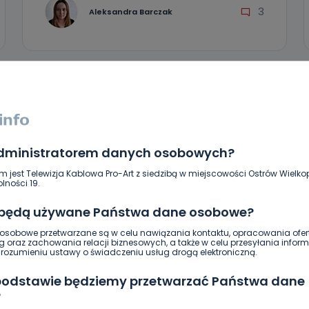
3
Aleksandra Barczak
administratorem danych osobowych?
m jest Telewizja Kablowa Pro-Art z siedzibą w miejscowości Ostrów Wielkop
lności 19.
 będą używane Państwa dane osobowe?
WIADOMOŚCI
sobowe przetwarzane są w celu nawiązania kontaktu, opracowania ofert
g oraz zachowania relacji biznesowych, a także w celu przesyłania inform
Gdzie na urlop?
ozumieniu ustawy o świadczeniu usług drogą elektroniczną.
 podstawie będziemy przetwarzać Państwa dane
?
08.07.2017 09:00