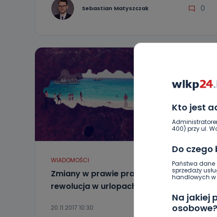
0
Sebastian Matyszczak
Kto jest 
Administratore
400) przy ul. Wo
Do czego
WIADOMOŚCI
Państwa dane o
sprzedaży usłu
Zmiany w prawie pracy. Szykuje się
handlowych w r
rewolucja w urlopach
Na jakiej
osobowe
20.11.2017 10:30