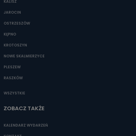
KALISZ
Można to zrobić pod numerem telefonu 62 735-51-05 lub
e-mailowo pod adresem: poczta@tvproart.pl
JAROCIN
OSTRZESZÓW
KĘPNO
KROTOSZYN
NOWE SKALMIERZYCE
PLESZEW
RASZKÓW
WSZYSTKIE
ZOBACZ TAKŻE
KALENDARZ WYDARZEŃ