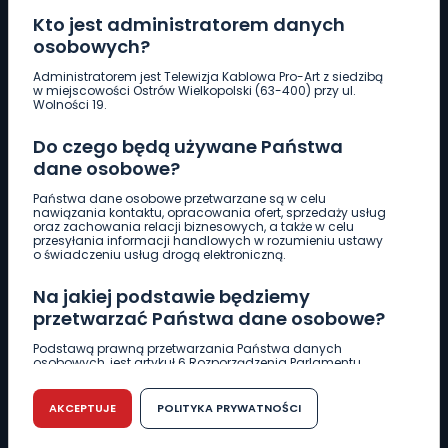
Kto jest administratorem danych
osobowych?
Pobierz logotyp
Administratorem jest Telewizja Kablowa Pro-Art z siedzibą
w miejscowości Ostrów Wielkopolski (63-400) przy ul.
Wolności 19.
LINIA INTERWENCYJNA
Do czego będą używane Państwa
661 997 997
dane osobowe?
Państwa dane osobowe przetwarzane są w celu
REDAKCJA
nawiązania kontaktu, opracowania ofert, sprzedaży usług
oraz zachowania relacji biznesowych, a także w celu
62 735 22 22
redakcja@wlkp24.info
przesyłania informacji handlowych w rozumieniu ustawy
o świadczeniu usług drogą elektroniczną.
DZIAŁ REKLAMY
Na jakiej podstawie będziemy
62 735 01 85
reklama@wlkp24.info
przetwarzać Państwa dane osobowe?
Podstawą prawną przetwarzania Państwa danych
osobowych, jest artykuł 6 Rozporządzenia Parlamentu
WIADOMOŚCI
Europejskiego i Rady (UE) 2016/679 z dnia 27 kwietnia 2016
r. w sprawie ochrony osób fizycznych w związku z
przetwarzaniem danych osobowych w sprawie
AKCEPTUJE
POLITYKA PRYWATNOŚCI
swobodnego przepływu takich danych oraz uchylenia
CIEKAWOSTKI
dyrektywy 95/46/WE (RODO).