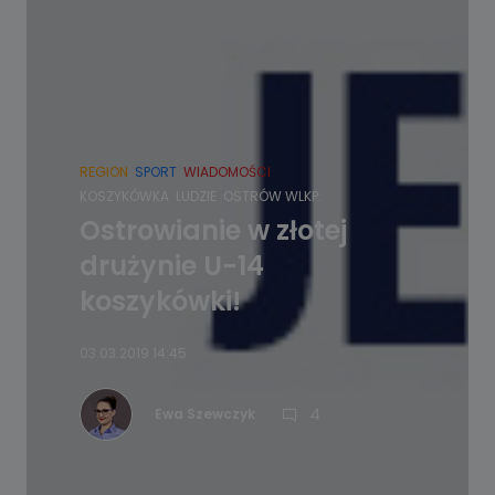
REGION
SPORT
WIADOMOŚCI
KOSZYKÓWKA
LUDZIE
OSTRÓW WLKP.
Ostrowianie w złotej
drużynie U-14
koszykówki!
03.03.2019 14:45
4
Ewa Szewczyk