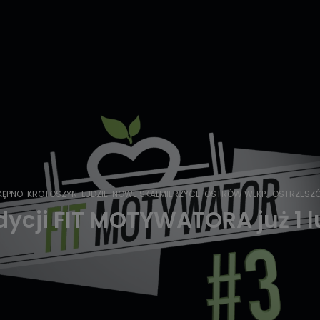
KĘPNO
KROTOSZYN
LUDZIE
NOWE SKALMIERZYCE
OSTRÓW WLKP.
OSTRZESZ
edycji FIT MOTYWATORA już 1 l