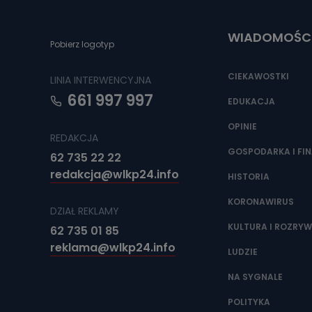
Do czasu wycof
uzasadnionego
WIADOMOŚC
Jakie da
Pobierz logotyp
Przetwarzane 
Państwa (lub z
CIEKAWOSTKI
LINIA INTERWENCYJNA
źródeł publiczn
adres korespo
661 997 997
oraz partnerzy
EDUKACJA
OPINIE
Jak skont
REDAKCJA
Można to zrob
GOSPODARKA I FI
62 735 22 22
poczta@tvproar
redakcja@wlkp24.info
HISTORIA
KORONAWIRUS
DZIAŁ REKLAMY
KULTURA I ROZRY
62 735 01 85
reklama@wlkp24.info
LUDZIE
NA SYGNALE
POLITYKA