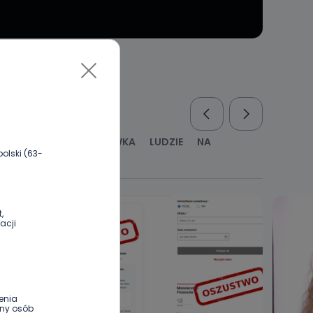
RUS
KULTURA I ROZRYWKA
LUDZIE
NA
olski (63-
WYWIADY
ZDROWIE
,
acji
enia
ony osób