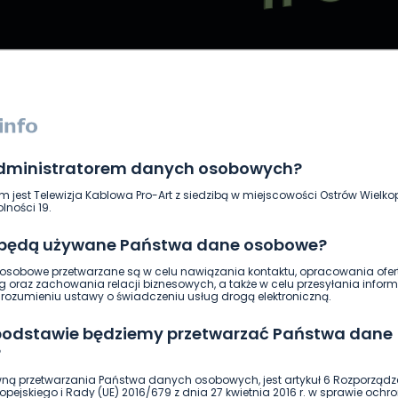
administratorem danych osobowych?
DUKACJA
GOSPODARKA I FINANSE
HISTORIA
KORONAWI
m jest Telewizja Kablowa Pro-Art z siedzibą w miejscowości Ostrów Wielkop
ĄD
ŚRODOWISKO
WASZE INFO
WSZYSTKICH ŚWIĘTYCH
lności 19.
 będą używane Państwa dane osobowe?
sobowe przetwarzane są w celu nawiązania kontaktu, opracowania ofert
g oraz zachowania relacji biznesowych, a także w celu przesyłania inform
ozumieniu ustawy o świadczeniu usług drogą elektroniczną.
 podstawie będziemy przetwarzać Państwa dane
?
ną przetwarzania Państwa danych osobowych, jest artykuł 6 Rozporządz
pejskiego i Rady (UE) 2016/679 z dnia 27 kwietnia 2016 r. w sprawie ochr