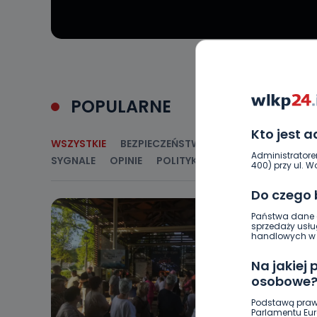
POPULARNE
Kto jest 
WSZYSTKIE
BEZPIECZEŃSTWO
CIEKAWOSTKI
E
Administratore
SYGNALE
OPINIE
POLITYKA
RELIGIA
SAMORZ
400) przy ul. Wo
Do czego
Państwa dane o
sprzedaży usłu
handlowych w r
Na jakiej
osobowe
Podstawą praw
Parlamentu Euro