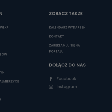
N
ZOBACZ TAKŻE
nio od
brane ze
WLKP.
KALENDARZ WYDARZEŃ
taktowy,
racownicy
KONTAKT
ZAREKLAMUJ SIĘ NA
PORTALU
SZÓW
DOŁĄCZ DO NAS
ZYN
Facebook
ALMIERZYCE
Instagram
W