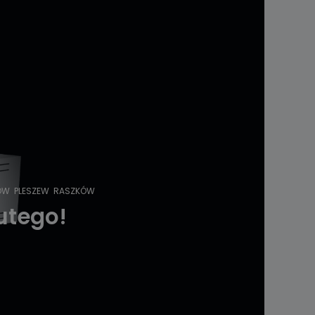
ÓW
PLESZEW
RASZKÓW
utego!