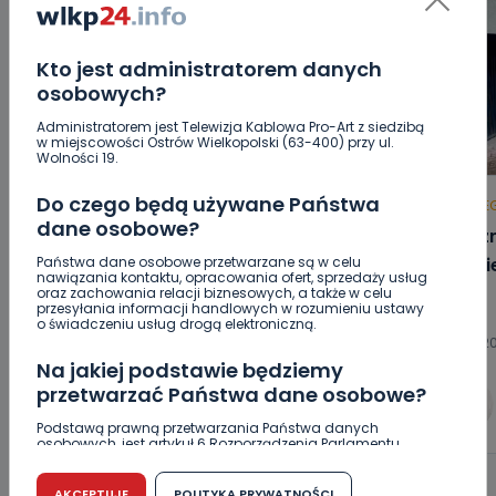
Kto jest administratorem danych
osobowych?
Administratorem jest Telewizja Kablowa Pro-Art z siedzibą
w miejscowości Ostrów Wielkopolski (63-400) przy ul.
Wolności 19.
Do czego będą używane Państwa
HOT
REGION
WIADOMOŚCI
HOT
RE
dane osobowe?
Czy aquapark w Ostrowie powinien
„Łącz
powstać? Rozpoczęły się konsultacje
będzi
Państwa dane osobowe przetwarzane są w celu
nawiązania kontaktu, opracowania ofert, sprzedaży usług
oraz zachowania relacji biznesowych, a także w celu
przesyłania informacji handlowych w rozumieniu ustawy
o świadczeniu usług drogą elektroniczną.
07.08.2026 15:10
07.08.2
Na jakiej podstawie będziemy
przetwarzać Państwa dane osobowe?
0
Arleta Zeidler
Podstawą prawną przetwarzania Państwa danych
osobowych, jest artykuł 6 Rozporządzenia Parlamentu
Europejskiego i Rady (UE) 2016/679 z dnia 27 kwietnia 2016
r. w sprawie ochrony osób fizycznych w związku z
przetwarzaniem danych osobowych w sprawie
AKCEPTUJE
POLITYKA PRYWATNOŚCI