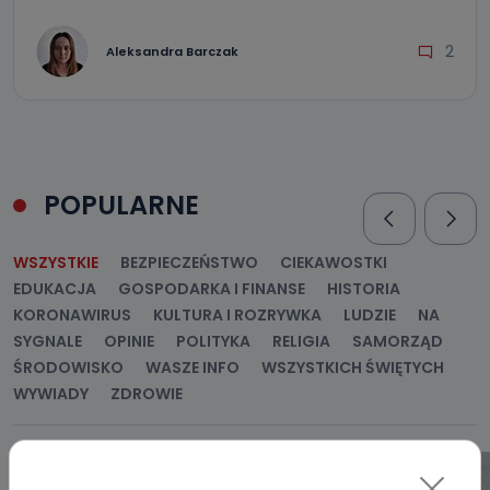
2
Aleksandra Barczak
POPULARNE
WSZYSTKIE
BEZPIECZEŃSTWO
CIEKAWOSTKI
EDUKACJA
GOSPODARKA I FINANSE
HISTORIA
KORONAWIRUS
KULTURA I ROZRYWKA
LUDZIE
NA
SYGNALE
OPINIE
POLITYKA
RELIGIA
SAMORZĄD
ŚRODOWISKO
WASZE INFO
WSZYSTKICH ŚWIĘTYCH
WYWIADY
ZDROWIE