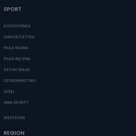
Jak skontaktować się z inspektorem
danych osobowych?
SPORT
Można to zrobić pod numerem telefonu 62 735-51-05 lub
e-mailowo pod adresem: poczta@tvproart.pl
KOSZYKÓWKA
LEKKOATLETYKA
PIŁKA NOŻNA
PIŁKA RĘCZNA
SZTUKI WALKI
SZYBOWNICTWO
ŻUŻEL
INNE SPORTY
WSZYSTKIE
REGION