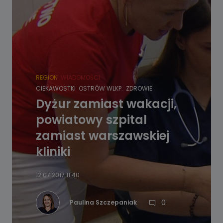
REGION
WIADOMOŚCI
CIEKAWOSTKI
OSTRÓW WLKP.
ZDROWIE
Dyżur zamiast wakacji,
powiatowy szpital
zamiast warszawskiej
kliniki
12.07.2017 11:40
0
Paulina Szczepaniak