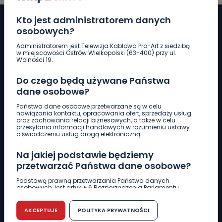
Kto jest administratorem danych
osobowych?
Administratorem jest Telewizja Kablowa Pro-Art z siedzibą
Pobierz logotyp
w miejscowości Ostrów Wielkopolski (63-400) przy ul.
Wolności 19.
LINIA INTERWENCYJNA
Do czego będą używane Państwa
661 997 997
dane osobowe?
Państwa dane osobowe przetwarzane są w celu
nawiązania kontaktu, opracowania ofert, sprzedaży usług
REDAKCJA
oraz zachowania relacji biznesowych, a także w celu
przesyłania informacji handlowych w rozumieniu ustawy
62 735 22 22
redakcja@wlkp24.info
o świadczeniu usług drogą elektroniczną.
Na jakiej podstawie będziemy
DZIAŁ REKLAMY
przetwarzać Państwa dane osobowe?
62 735 01 85
reklama@wlkp24.info
Podstawą prawną przetwarzania Państwa danych
osobowych, jest artykuł 6 Rozporządzenia Parlamentu
Europejskiego i Rady (UE) 2016/679 z dnia 27 kwietnia 2016
WIADOMOŚCI
r. w sprawie ochrony osób fizycznych w związku z
przetwarzaniem danych osobowych w sprawie
AKCEPTUJE
POLITYKA PRYWATNOŚCI
swobodnego przepływu takich danych oraz uchylenia