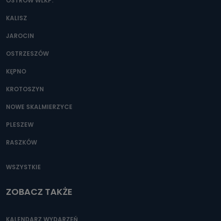
danych osobowych?
OSTRÓW WLKP.
Można to zrobić pod numerem telefonu 62 735-51-05 lub
KALISZ
e-mailowo pod adresem: poczta@tvproart.pl
JAROCIN
OSTRZESZÓW
KĘPNO
KROTOSZYN
NOWE SKALMIERZYCE
PLESZEW
RASZKÓW
WSZYSTKIE
ZOBACZ TAKŻE
KALENDARZ WYDARZEŃ