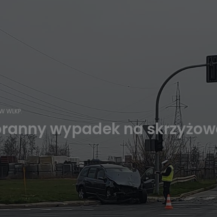
W WLKP.
ranny wypadek na skrzyżowan