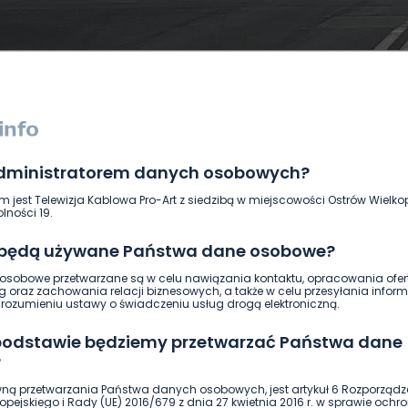
administratorem danych osobowych?
DUKACJA
GOSPODARKA I FINANSE
HISTORIA
KORONAWI
m jest Telewizja Kablowa Pro-Art z siedzibą w miejscowości Ostrów Wielkop
ĄD
ŚRODOWISKO
WASZE INFO
WSZYSTKICH ŚWIĘTYCH
lności 19.
 będą używane Państwa dane osobowe?
sobowe przetwarzane są w celu nawiązania kontaktu, opracowania ofert
g oraz zachowania relacji biznesowych, a także w celu przesyłania inform
ozumieniu ustawy o świadczeniu usług drogą elektroniczną.
 podstawie będziemy przetwarzać Państwa dane
?
ną przetwarzania Państwa danych osobowych, jest artykuł 6 Rozporządz
pejskiego i Rady (UE) 2016/679 z dnia 27 kwietnia 2016 r. w sprawie ochr