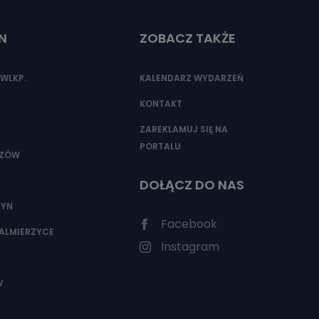
N
ZOBACZ TAKŻE
nio od
brane ze
WLKP.
KALENDARZ WYDARZEŃ
taktowy,
racownicy
KONTAKT
ZAREKLAMUJ SIĘ NA
PORTALU
SZÓW
DOŁĄCZ DO NAS
ZYN
Facebook
ALMIERZYCE
Instagram
W