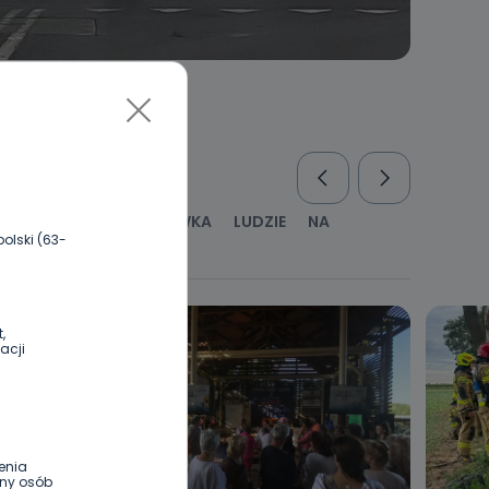
RUS
KULTURA I ROZRYWKA
LUDZIE
NA
olski (63-
WYWIADY
ZDROWIE
,
acji
enia
ony osób