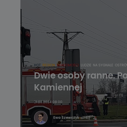
HOT
REGION
WIADOMOŚCI
LUDZIE
NA SYGNALE
OSTRÓ
Dwie osoby ranne. Po
Kamiennej
21.03.2024 08:00
2
Ewa Szewczyk