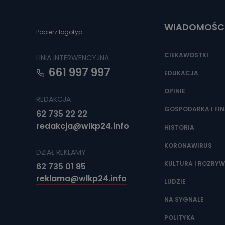
Do czasu wycof
uzasadnionego
WIADOMOŚC
Jakie da
Pobierz logotyp
Przetwarzane 
Państwa (lub z
CIEKAWOSTKI
LINIA INTERWENCYJNA
źródeł publiczn
adres korespo
661 997 997
oraz partnerzy
EDUKACJA
OPINIE
Jak skont
REDAKCJA
Można to zrob
GOSPODARKA I FI
62 735 22 22
poczta@tvproar
redakcja@wlkp24.info
HISTORIA
KORONAWIRUS
DZIAŁ REKLAMY
KULTURA I ROZRY
62 735 01 85
reklama@wlkp24.info
LUDZIE
NA SYGNALE
POLITYKA