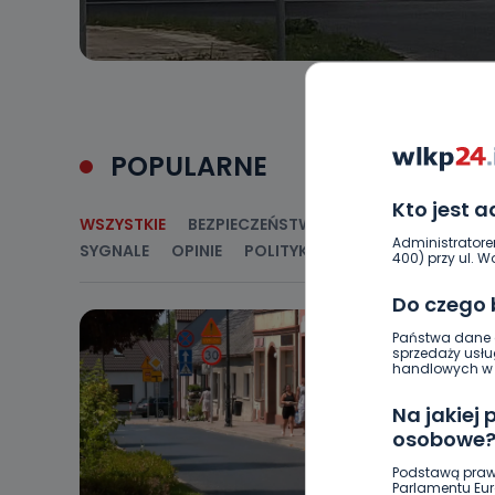
POPULARNE
Kto jest 
WSZYSTKIE
BEZPIECZEŃSTWO
CIEKAWOSTKI
E
Administratore
SYGNALE
OPINIE
POLITYKA
RELIGIA
SAMORZ
400) przy ul. Wo
Do czego
Państwa dane o
sprzedaży usłu
handlowych w r
Na jakiej
osobowe
Podstawą praw
Parlamentu Euro