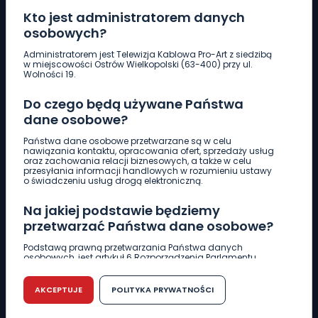
Kto jest administratorem danych
osobowych?
Pobierz logotyp
Administratorem jest Telewizja Kablowa Pro-Art z siedzibą
w miejscowości Ostrów Wielkopolski (63-400) przy ul.
Wolności 19.
LINIA INTERWENCYJNA
Do czego będą używane Państwa
661 997 997
dane osobowe?
Państwa dane osobowe przetwarzane są w celu
REDAKCJA
nawiązania kontaktu, opracowania ofert, sprzedaży usług
oraz zachowania relacji biznesowych, a także w celu
62 735 22 22
redakcja@wlkp24.info
przesyłania informacji handlowych w rozumieniu ustawy
o świadczeniu usług drogą elektroniczną.
DZIAŁ REKLAMY
Na jakiej podstawie będziemy
62 735 01 85
reklama@wlkp24.info
przetwarzać Państwa dane osobowe?
Podstawą prawną przetwarzania Państwa danych
osobowych, jest artykuł 6 Rozporządzenia Parlamentu
WIADOMOŚCI
Europejskiego i Rady (UE) 2016/679 z dnia 27 kwietnia 2016
r. w sprawie ochrony osób fizycznych w związku z
przetwarzaniem danych osobowych w sprawie
AKCEPTUJE
POLITYKA PRYWATNOŚCI
swobodnego przepływu takich danych oraz uchylenia
CIEKAWOSTKI
dyrektywy 95/46/WE (RODO).