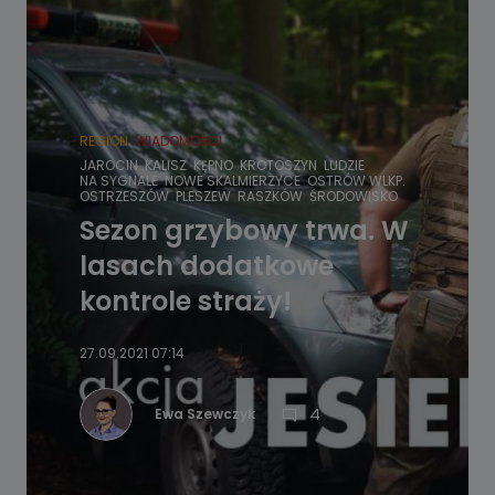
REGION
WIADOMOŚCI
JAROCIN
KALISZ
KĘPNO
KROTOSZYN
LUDZIE
NA SYGNALE
NOWE SKALMIERZYCE
OSTRÓW WLKP.
OSTRZESZÓW
PLESZEW
RASZKÓW
ŚRODOWISKO
Sezon grzybowy trwa. W
lasach dodatkowe
kontrole straży!
27.09.2021 07:14
4
Ewa Szewczyk