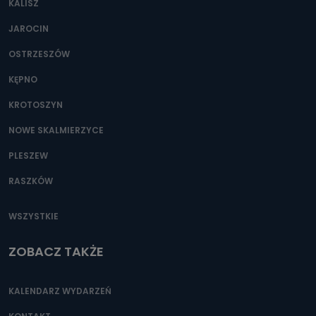
KALISZ
Można to zrobić pod numerem telefonu 62 735-51-05 lub
e-mailowo pod adresem: poczta@tvproart.pl
JAROCIN
OSTRZESZÓW
KĘPNO
KROTOSZYN
NOWE SKALMIERZYCE
PLESZEW
RASZKÓW
WSZYSTKIE
ZOBACZ TAKŻE
KALENDARZ WYDARZEŃ