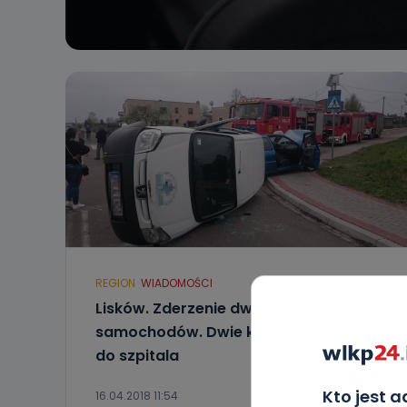
REGION
WIADOMOŚCI
Lisków. Zderzenie dwóch
samochodów. Dwie kobiety zabrane
do szpitala
Kto jest 
16.04.2018 11:54