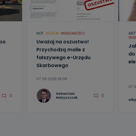
l. Wolności
e
HOT
REGION
WIADOMOŚCI
ART
ania od
WIA
. Wolności
 po
Uważaj na oszustwo!
że żądania
Ja
Przychodzą maile z
enia
do
fałszywego e-Urzędu
el
Skarbowego
07.08.2026 18:08
07.0
Sebastian
0
0
Matyszczak
wlk
nio od
brane ze
taktowy,
racownicy