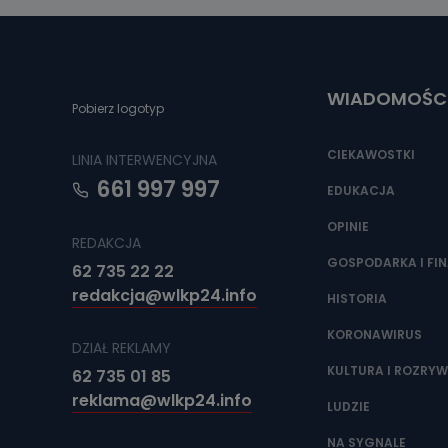
Można to zrob
poczta@tvproar
WIADOMOŚC
Pobierz logotyp
CIEKAWOSTKI
LINIA INTERWENCYJNA
661 997 997
EDUKACJA
OPINIE
REDAKCJA
GOSPODARKA I FI
62 735 22 22
redakcja@wlkp24.info
HISTORIA
KORONAWIRUS
DZIAŁ REKLAMY
KULTURA I ROZRY
62 735 01 85
reklama@wlkp24.info
LUDZIE
NA SYGNALE