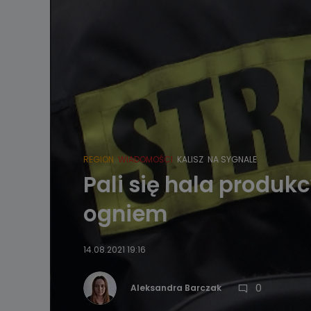
REGION
WIADOMOŚCI
KALISZ
NA SYGNALE
Pali się hala produk
ogniem
14.08.2021 19:16
0
Aleksandra Barczak