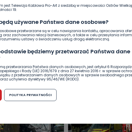
m jest Telewizja Kablowa Pro-Art z siedzibą w miejscowości Ostrów Wielkop
lności 19.
 będą używane Państwa dane osobowe?
sobowe przetwarzane są w celu nawiązania kontaktu, opracowania ofert
g oraz zachowania relacji biznesowych, a także w celu przesyłania inform
ozumieniu ustawy o świadczeniu usług drogą elektroniczną.
 podstawie będziemy przetwarzać Państwa dane
?
ną przetwarzania Państwa danych osobowych, jest artykuł 6 Rozporządz
pejskiego i Rady (UE) 2016/679 z dnia 27 kwietnia 2016 r. w sprawie ochr
DUKACJA
GOSPODARKA I FINANSE
HISTORIA
KORONAWI
związku z przetwarzaniem danych osobowych w sprawie swobodnego prz
oraz uchylenia dyrektywy 95/46/WE (RODO).
ĄD
ŚRODOWISKO
WASZE INFO
WSZYSTKICH ŚWIĘTYCH
możliwość cofnięcia zgody?
POLITYKA PRYWATNOŚCI
h osobowych jest dobrowolne, nie jest wymogiem ustawowym lub umo
runku zawarcia umowy. Cofnięcie zgody jest możliwe na każdym etapie i ni
dnymi negatywnymi konsekwencjami. Cofnięcia zgody można dokonać w
 (e-mail, poczta tradycyjna) tak, aby dotarła do wiadomości Telewizji 
ibą w miejscowości Ostrów Wielkopolski (63-400) przy ul. Wolności 19.
komu możemy przekazać Państwa dane?