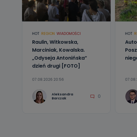
Telewizja Kablo
19 nie przekaz
wykorzystywan
Co mogą 
HOT
REGION
WIADOMOŚCI
HOT
R
Po wyrażeniu 
Telewizji Kablo
Raulin, Witkowska,
Auto
19 dostępu do 
Marciniak, Kowalska.
Posz
ich sprostowan
sprzeciwu wobe
„Odyseja Antonińska”
nieg
dzień drugi [FOTO]
Do kiedy
Do czasu wycof
07.08.2026 20:56
07.08.
uzasadnionego
Jakie da
Aleksandra
0
Barczak
Przetwarzane 
Państwa (lub z
źródeł publiczn
adres korespo
oraz partnerzy
Jak skont