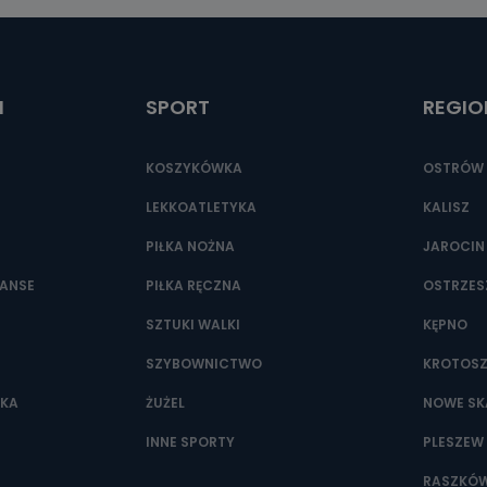
ić pod numerem telefonu 62 735-51-05 lub e-mailowo pod adresem:
t.pl
I
SPORT
REGIO
KOSZYKÓWKA
OSTRÓW 
LEKKOATLETYKA
KALISZ
PIŁKA NOŻNA
JAROCIN
NANSE
PIŁKA RĘCZNA
OSTRZE
SZTUKI WALKI
KĘPNO
SZYBOWNICTWO
KROTOS
WKA
ŻUŻEL
NOWE SK
INNE SPORTY
PLESZEW
RASZKÓ