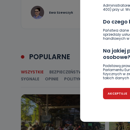
Administratore
400) przy ul. Wo
0
Ewa Szewczyk
Do czego
Państwa dane o
sprzedaży usłu
handlowych w r
Na jakiej
POPULARNE
osobowe
Podstawą praw
Parlamentu Euro
WSZYSTKIE
BEZPIECZEŃSTWO
CIEKAWOSTKI
E
fizycznych w 
takich danych 
SYGNALE
OPINIE
POLITYKA
RELIGIA
SAMORZ
Czy jest 
AKCEPTUJE
Podanie danyc
nie stanowi wa
związane z ża
wybrany sposób
Pro-Art z siedz
Kiedy i 