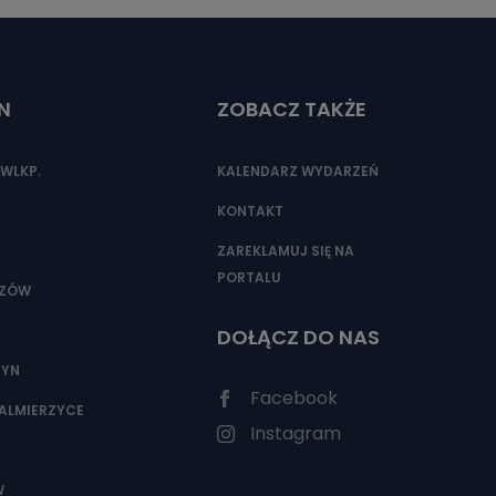
N
ZOBACZ TAKŻE
WLKP.
KALENDARZ WYDARZEŃ
KONTAKT
ZAREKLAMUJ SIĘ NA
PORTALU
SZÓW
DOŁĄCZ DO NAS
ZYN
Facebook
ALMIERZYCE
Instagram
W