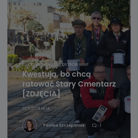
WIADOMOŚCI
CIEKAWOSTKI
LUDZIE
OSTRÓW WLKP.
Kwestują, bo chcą
ratować Stary Cmentarz
[ZDJĘCIA]
02.11.2024 14:14
1
Paulina Szczepaniak