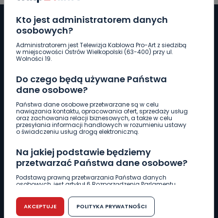
Kto jest administratorem danych
osobowych?
Administratorem jest Telewizja Kablowa Pro-Art z siedzibą
Pobierz logotyp
w miejscowości Ostrów Wielkopolski (63-400) przy ul.
Wolności 19.
LINIA INTERWENCYJNA
Do czego będą używane Państwa
661 997 997
dane osobowe?
Państwa dane osobowe przetwarzane są w celu
nawiązania kontaktu, opracowania ofert, sprzedaży usług
REDAKCJA
oraz zachowania relacji biznesowych, a także w celu
przesyłania informacji handlowych w rozumieniu ustawy
62 735 22 22
redakcja@wlkp24.info
o świadczeniu usług drogą elektroniczną.
Na jakiej podstawie będziemy
DZIAŁ REKLAMY
przetwarzać Państwa dane osobowe?
62 735 01 85
reklama@wlkp24.info
Podstawą prawną przetwarzania Państwa danych
osobowych, jest artykuł 6 Rozporządzenia Parlamentu
Europejskiego i Rady (UE) 2016/679 z dnia 27 kwietnia 2016
WIADOMOŚCI
r. w sprawie ochrony osób fizycznych w związku z
przetwarzaniem danych osobowych w sprawie
AKCEPTUJE
POLITYKA PRYWATNOŚCI
swobodnego przepływu takich danych oraz uchylenia