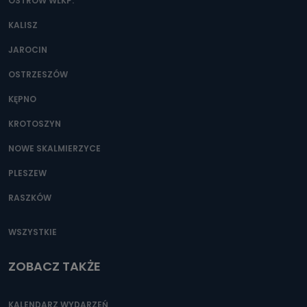
danych osobowych?
OSTRÓW WLKP.
Można to zrobić pod numerem telefonu 62 735-51-05 lub
KALISZ
e-mailowo pod adresem: poczta@tvproart.pl
JAROCIN
OSTRZESZÓW
KĘPNO
KROTOSZYN
NOWE SKALMIERZYCE
PLESZEW
RASZKÓW
WSZYSTKIE
ZOBACZ TAKŻE
KALENDARZ WYDARZEŃ