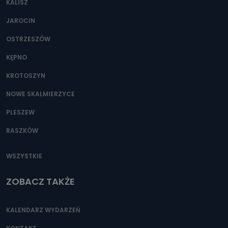
KALISZ
Można to zrobić pod numerem telefonu 62 735-51-05 lub
e-mailowo pod adresem: poczta@tvproart.pl
JAROCIN
OSTRZESZÓW
KĘPNO
KROTOSZYN
NOWE SKALMIERZYCE
PLESZEW
RASZKÓW
WSZYSTKIE
ZOBACZ TAKŻE
KALENDARZ WYDARZEŃ