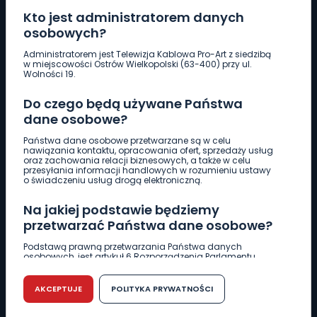
Kto jest administratorem danych
osobowych?
Pobierz logotyp
Administratorem jest Telewizja Kablowa Pro-Art z siedzibą
w miejscowości Ostrów Wielkopolski (63-400) przy ul.
Wolności 19.
LINIA INTERWENCYJNA
Do czego będą używane Państwa
661 997 997
dane osobowe?
Państwa dane osobowe przetwarzane są w celu
REDAKCJA
nawiązania kontaktu, opracowania ofert, sprzedaży usług
oraz zachowania relacji biznesowych, a także w celu
62 735 22 22
redakcja@wlkp24.info
przesyłania informacji handlowych w rozumieniu ustawy
o świadczeniu usług drogą elektroniczną.
DZIAŁ REKLAMY
Na jakiej podstawie będziemy
62 735 01 85
reklama@wlkp24.info
przetwarzać Państwa dane osobowe?
Podstawą prawną przetwarzania Państwa danych
osobowych, jest artykuł 6 Rozporządzenia Parlamentu
WIADOMOŚCI
Europejskiego i Rady (UE) 2016/679 z dnia 27 kwietnia 2016
r. w sprawie ochrony osób fizycznych w związku z
przetwarzaniem danych osobowych w sprawie
AKCEPTUJE
POLITYKA PRYWATNOŚCI
swobodnego przepływu takich danych oraz uchylenia
CIEKAWOSTKI
dyrektywy 95/46/WE (RODO).