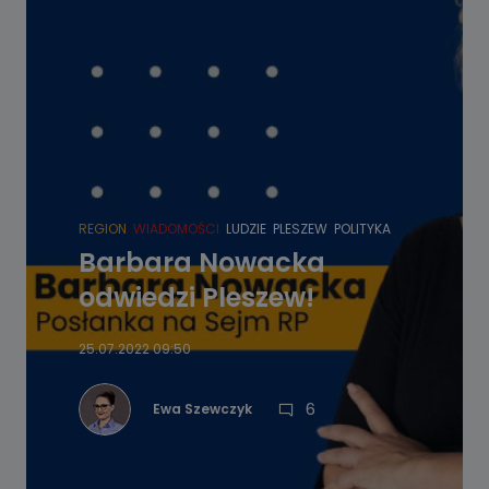
REGION
WIADOMOŚCI
LUDZIE
PLESZEW
POLITYKA
Barbara Nowacka
odwiedzi Pleszew!
25.07.2022 09:50
6
Ewa Szewczyk