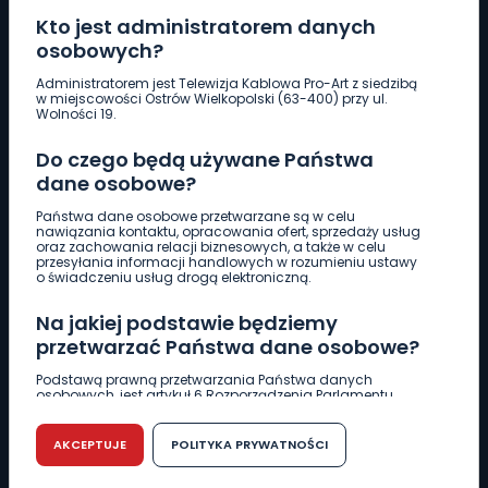
Kto jest administratorem danych
osobowych?
Pobierz logotyp
Administratorem jest Telewizja Kablowa Pro-Art z siedzibą
w miejscowości Ostrów Wielkopolski (63-400) przy ul.
Wolności 19.
LINIA INTERWENCYJNA
Do czego będą używane Państwa
661 997 997
dane osobowe?
Państwa dane osobowe przetwarzane są w celu
REDAKCJA
nawiązania kontaktu, opracowania ofert, sprzedaży usług
oraz zachowania relacji biznesowych, a także w celu
62 735 22 22
redakcja@wlkp24.info
przesyłania informacji handlowych w rozumieniu ustawy
o świadczeniu usług drogą elektroniczną.
DZIAŁ REKLAMY
Na jakiej podstawie będziemy
62 735 01 85
reklama@wlkp24.info
przetwarzać Państwa dane osobowe?
Podstawą prawną przetwarzania Państwa danych
osobowych, jest artykuł 6 Rozporządzenia Parlamentu
WIADOMOŚCI
Europejskiego i Rady (UE) 2016/679 z dnia 27 kwietnia 2016
r. w sprawie ochrony osób fizycznych w związku z
przetwarzaniem danych osobowych w sprawie
AKCEPTUJE
POLITYKA PRYWATNOŚCI
swobodnego przepływu takich danych oraz uchylenia
CIEKAWOSTKI
dyrektywy 95/46/WE (RODO).