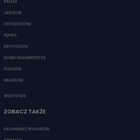
KALISZ
Można to zrobić pod numerem telefonu 62 735-51-05 lub
e-mailowo pod adresem: poczta@tvproart.pl
JAROCIN
OSTRZESZÓW
KĘPNO
KROTOSZYN
NOWE SKALMIERZYCE
PLESZEW
RASZKÓW
WSZYSTKIE
ZOBACZ TAKŻE
KALENDARZ WYDARZEŃ