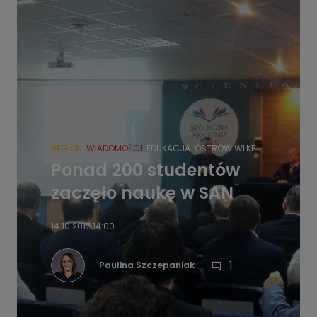
REGION
WIADOMOŚCI
EDUKACJA
OSTRÓW WLKP.
Ponad 200 studentów
zaczęło naukę w SAN
14.10.2017 14:00
1
Paulina Szczepaniak