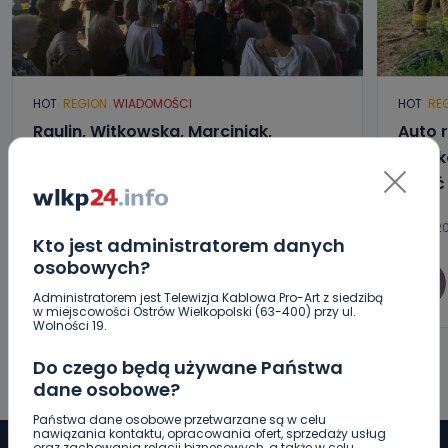
HOT
REGION
WIADOMOŚCI
HOT
RE
Raulin, Witkowska, Marciniak,
Auto r
Kowalska. „Odyseja Antonińska”
Poszk
dzień drugi [FOTO]
wyjść
07.08.2026 20:56
07.08.20
Kto jest administratorem danych
osobowych?
0
Aleksandra Barczak
Administratorem jest Telewizja Kablowa Pro-Art z siedzibą
w miejscowości Ostrów Wielkopolski (63-400) przy ul.
Wolności 19.
Do czego będą używane Państwa
dane osobowe?
Państwa dane osobowe przetwarzane są w celu
nawiązania kontaktu, opracowania ofert, sprzedaży usług
oraz zachowania relacji biznesowych, a także w celu