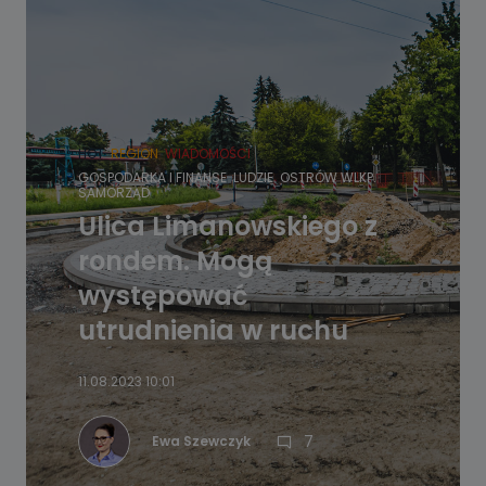
HOT
REGION
WIADOMOŚCI
GOSPODARKA I FINANSE
LUDZIE
OSTRÓW WLKP.
SAMORZĄD
Ulica Limanowskiego z
rondem. Mogą
występować
utrudnienia w ruchu
11.08.2023 10:01
7
Ewa Szewczyk