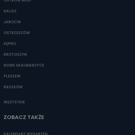
danych osobowych?
OSTRÓW WLKP.
Można to zrobić pod numerem telefonu 62 735-51-05 lub
KALISZ
e-mailowo pod adresem: poczta@tvproart.pl
JAROCIN
OSTRZESZÓW
KĘPNO
KROTOSZYN
NOWE SKALMIERZYCE
PLESZEW
RASZKÓW
WSZYSTKIE
ZOBACZ TAKŻE
KALENDARZ WYDARZEŃ