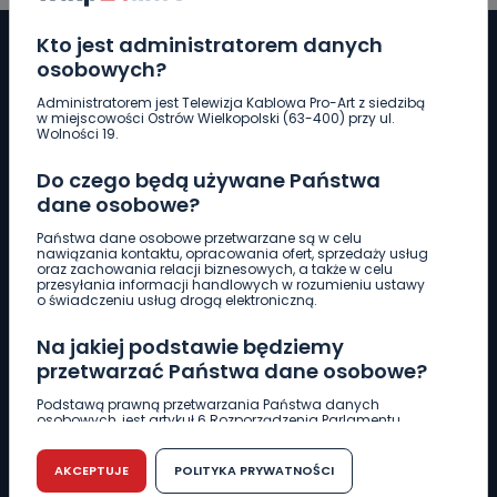
Kto jest administratorem danych
osobowych?
Administratorem jest Telewizja Kablowa Pro-Art z siedzibą
Pobierz logotyp
w miejscowości Ostrów Wielkopolski (63-400) przy ul.
Wolności 19.
LINIA INTERWENCYJNA
Do czego będą używane Państwa
661 997 997
dane osobowe?
Państwa dane osobowe przetwarzane są w celu
nawiązania kontaktu, opracowania ofert, sprzedaży usług
REDAKCJA
oraz zachowania relacji biznesowych, a także w celu
przesyłania informacji handlowych w rozumieniu ustawy
62 735 22 22
redakcja@wlkp24.info
o świadczeniu usług drogą elektroniczną.
Na jakiej podstawie będziemy
DZIAŁ REKLAMY
przetwarzać Państwa dane osobowe?
62 735 01 85
reklama@wlkp24.info
Podstawą prawną przetwarzania Państwa danych
osobowych, jest artykuł 6 Rozporządzenia Parlamentu
Europejskiego i Rady (UE) 2016/679 z dnia 27 kwietnia 2016
WIADOMOŚCI
r. w sprawie ochrony osób fizycznych w związku z
przetwarzaniem danych osobowych w sprawie
AKCEPTUJE
POLITYKA PRYWATNOŚCI
swobodnego przepływu takich danych oraz uchylenia