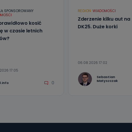
UŁ SPONSOROWANY
REGION
WIADOMOŚCI
MOŚCI
Zderzenie kilku aut na
prawidłowo kosić
DK25. Duże korki
ę w czasie letnich
łów?
06.08.2026 17:02
2026 17:05
Sebastian
Matyszczak
0
.info