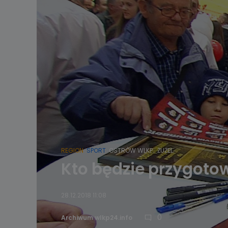
REGION
SPORT
OSTRÓW WLKP.
ŻUŻEL
Kto będzie przygoto
28.12.2018 11:08
0
Archiwum wlkp24.info