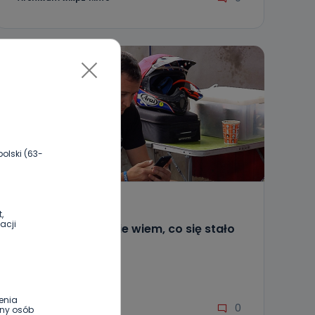
olski (63-
REGION
SPORT
,
acji
Renat Gafurow: Nie wiem, co się stało
z moim silnikiem
10.09.2018 17:43
enia
0
Archiwum wlkp24.info
ony osób