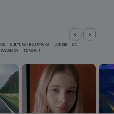
nio od
brane ze
taktowy,
racownicy
RUS
KULTURA I ROZRYWKA
LUDZIE
NA
WYWIADY
ZDROWIE