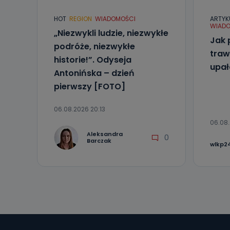
HOT
REGION
WIADOMOŚCI
ARTYK
WIADO
„Niezwykli ludzie, niezwykłe
Jak 
podróże, niezwykłe
traw
historie!”. Odyseja
upa
Antonińska – dzień
pierwszy [FOTO]
06.08.2026 20:13
06.08.
Aleksandra
0
Barczak
wlkp24