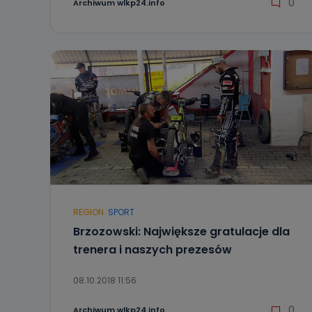
0
Archiwum wlkp24.info
REGION
SPORT
Brzozowski: Największe gratulacje dla
trenera i naszych prezesów
08.10.2018 11:56
0
Archiwum wlkp24.info