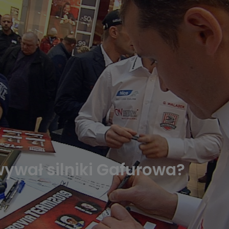
wywał silniki Gafurowa?