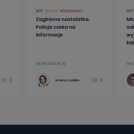
HOT
REGION
WIADOMOŚCI
HOT
Zaginiona nastolatka.
Mia
Policja czeka na
od
informacje
wyj
kal
06.08.2026 15:32
06.0
2
0
Arleta Zeidler