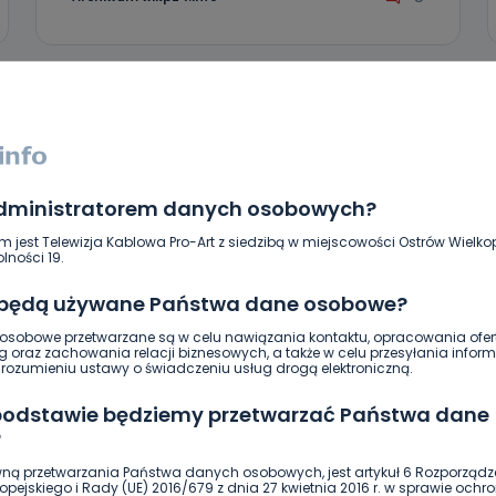
administratorem danych osobowych?
m jest Telewizja Kablowa Pro-Art z siedzibą w miejscowości Ostrów Wielkop
lności 19.
 będą używane Państwa dane osobowe?
REGION
SPORT
WIADOMOŚCI
sobowe przetwarzane są w celu nawiązania kontaktu, opracowania ofert
g oraz zachowania relacji biznesowych, a także w celu przesyłania inform
Wyraźny spadek formy u Gafurowa.
ozumieniu ustawy o świadczeniu usług drogą elektroniczną.
Co się dzieje?
 podstawie będziemy przetwarzać Państwa dane
?
18.09.2018 07:17
ną przetwarzania Państwa danych osobowych, jest artykuł 6 Rozporządz
9
Archiwum wlkp24.info
pejskiego i Rady (UE) 2016/679 z dnia 27 kwietnia 2016 r. w sprawie ochr