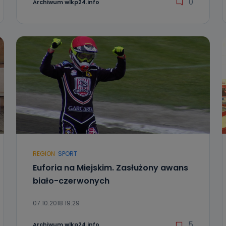
0
Archiwum wlkp24.info
REGION
SPORT
Euforia na Miejskim. Zasłużony awans
biało-czerwonych
07.10.2018 19:29
5
Archiwum wlkp24.info