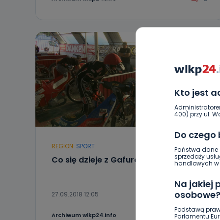
Kto jest 
Administratore
400) przy ul. Wo
Do czego
REGION
SPORT
Państwa dane o
sprzedaży usłu
Co się dzieje z Gafurowem?
handlowych w r
Na jakiej
osobowe
27.09.2018 12:05
Podstawą praw
0
Archiwum wlkp24.info
Parlamentu Euro