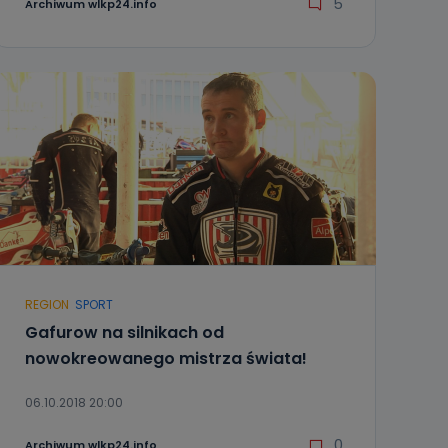
5
Archiwum wlkp24.info
REGION
SPORT
Gafurow na silnikach od
nowokreowanego mistrza świata!
06.10.2018 20:00
0
Archiwum wlkp24.info