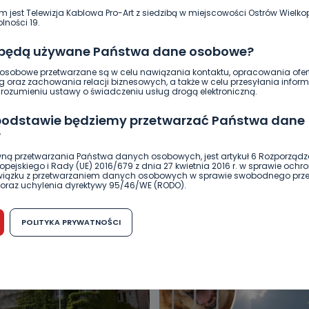
m jest Telewizja Kablowa Pro-Art z siedzibą w miejscowości Ostrów Wielkop
lności 19.
 będą używane Państwa dane osobowe?
sobowe przetwarzane są w celu nawiązania kontaktu, opracowania ofert
g oraz zachowania relacji biznesowych, a także w celu przesyłania inform
ozumieniu ustawy o świadczeniu usług drogą elektroniczną.
 podstawie będziemy przetwarzać Państwa dane
?
ną przetwarzania Państwa danych osobowych, jest artykuł 6 Rozporządz
pejskiego i Rady (UE) 2016/679 z dnia 27 kwietnia 2016 r. w sprawie ochr
DUKACJA
GOSPODARKA I FINANSE
HISTORIA
KORONAWI
związku z przetwarzaniem danych osobowych w sprawie swobodnego prz
oraz uchylenia dyrektywy 95/46/WE (RODO).
ĄD
ŚRODOWISKO
WASZE INFO
WSZYSTKICH ŚWIĘTYCH
możliwość cofnięcia zgody?
POLITYKA PRYWATNOŚCI
h osobowych jest dobrowolne, nie jest wymogiem ustawowym lub umo
runku zawarcia umowy. Cofnięcie zgody jest możliwe na każdym etapie i ni
dnymi negatywnymi konsekwencjami. Cofnięcia zgody można dokonać w
 (e-mail, poczta tradycyjna) tak, aby dotarła do wiadomości Telewizji 
ibą w miejscowości Ostrów Wielkopolski (63-400) przy ul. Wolności 19.
komu możemy przekazać Państwa dane?