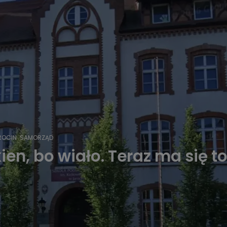
ROCIN
SAMORZĄD
ien, bo wiało. Teraz ma się t