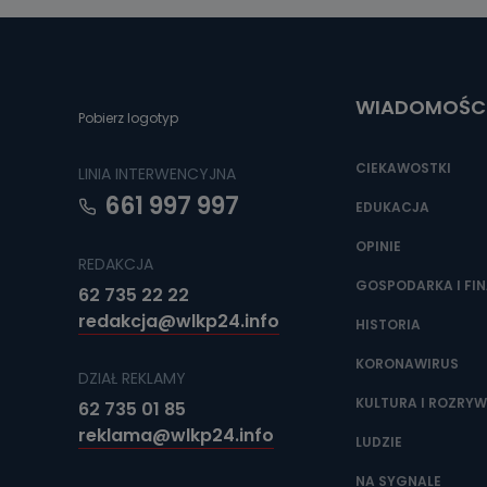
Można to zrob
poczta@tvproar
WIADOMOŚC
Pobierz logotyp
CIEKAWOSTKI
LINIA INTERWENCYJNA
661 997 997
EDUKACJA
OPINIE
REDAKCJA
GOSPODARKA I FI
62 735 22 22
redakcja@wlkp24.info
HISTORIA
KORONAWIRUS
DZIAŁ REKLAMY
KULTURA I ROZRY
62 735 01 85
reklama@wlkp24.info
LUDZIE
NA SYGNALE