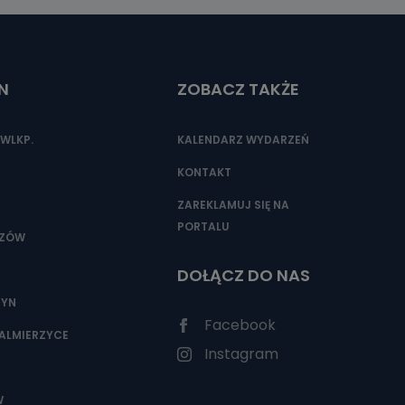
N
ZOBACZ TAKŻE
WLKP.
KALENDARZ WYDARZEŃ
KONTAKT
ZAREKLAMUJ SIĘ NA
PORTALU
SZÓW
DOŁĄCZ DO NAS
ZYN
Facebook
ALMIERZYCE
Instagram
W