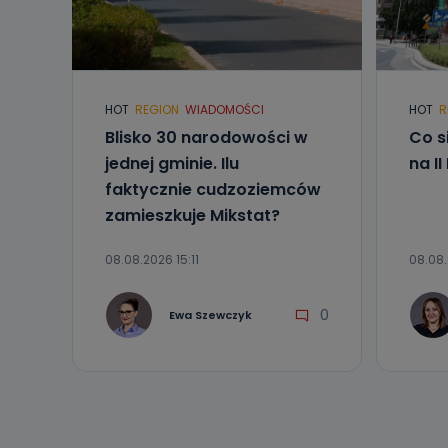
Telewizja Kablo
19 nie przekaz
wykorzystywan
Co mogą 
HOT
REGION
WIADOMOŚCI
HOT
R
Po wyrażeniu 
Telewizji Kablo
Blisko 30 narodowości w
Co s
19 dostępu do 
jednej gminie. Ilu
na I
ich sprostowan
sprzeciwu wobe
faktycznie cudzoziemców
zamieszkuje Mikstat?
Do kiedy
Do czasu wycof
08.08.2026 15:11
08.08.
uzasadnionego
Jakie da
0
Ewa Szewczyk
Przetwarzane 
Państwa (lub z
źródeł publiczn
adres korespo
oraz partnerzy
Jak skont