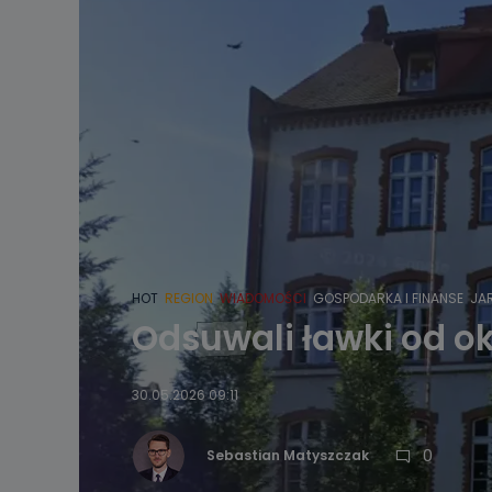
HOT
REGION
WIADOMOŚCI
GOSPODARKA I FINANSE
JA
Odsuwali ławki od ok
30.05.2026 09:11
0
Sebastian Matyszczak