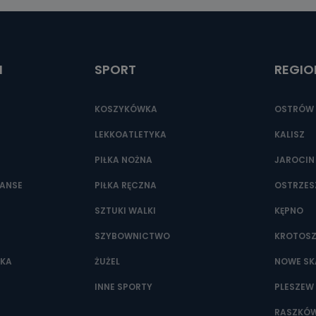
ić pod numerem telefonu 62 735-51-05 lub e-mailowo pod adresem:
t.pl
I
SPORT
REGIO
KOSZYKÓWKA
OSTRÓW 
LEKKOATLETYKA
KALISZ
PIŁKA NOŻNA
JAROCIN
NANSE
PIŁKA RĘCZNA
OSTRZE
SZTUKI WALKI
KĘPNO
SZYBOWNICTWO
KROTOS
WKA
ŻUŻEL
NOWE SK
INNE SPORTY
PLESZEW
RASZKÓ