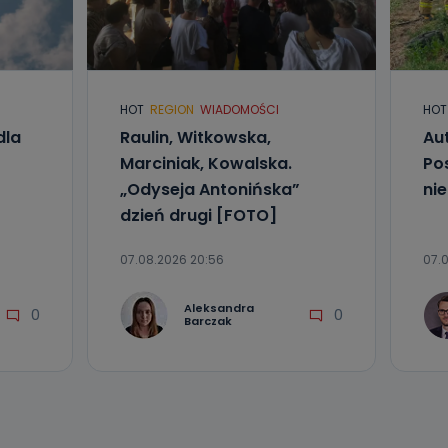
l. Wolności
e
HOT
REGION
WIADOMOŚCI
HOT
ania od
. Wolności
dla
Raulin, Witkowska,
Aut
że żądania
Marciniak, Kowalska.
Po
enia
„Odyseja Antonińska”
ni
dzień drugi [FOTO]
07.08.2026 20:56
07.0
Aleksandra
0
0
Barczak
nio od
brane ze
taktowy,
racownicy