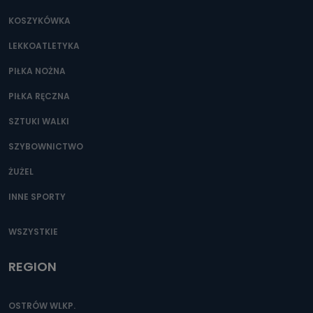
Jakie dane osobowe przetwarzamy?
KOSZYKÓWKA
Przetwarzane kategorie Państwa danych osobowych to
dane, które pochodzą bezpośrednio od Państwa (lub
LEKKOATLETYKA
zostały przekazane w Państwa imieniu) lub dane osobowe,
które zostały zebrane ze źródeł publicznie dostępnych, w
szczególności: imię i nazwisko, adres e-mail, telefon
PIŁKA NOŻNA
kontaktowy, adres korespondencyjny. Odbiorcą Pastwa
danych osobowych są pracownicy i współpracownicy
PIŁKA RĘCZNA
oraz partnerzy wspomagający administratora w jego
biznesowej działalności.
SZTUKI WALKI
Jak skontaktować się z inspektorem
SZYBOWNICTWO
danych osobowych?
ŻUŻEL
Można to zrobić pod numerem telefonu 62 735-51-05 lub
e-mailowo pod adresem: poczta@tvproart.pl
INNE SPORTY
WSZYSTKIE
REGION
OSTRÓW WLKP.