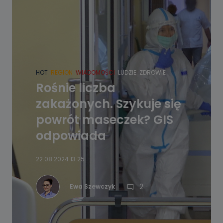
HOT
REGION
WIADOMOŚCI
LUDZIE
ZDROWIE
Rośnie liczba
zakażonych. Szykuje się
powrót maseczek? GIS
odpowiada
22.08.2024 13:25
2
Ewa Szewczyk