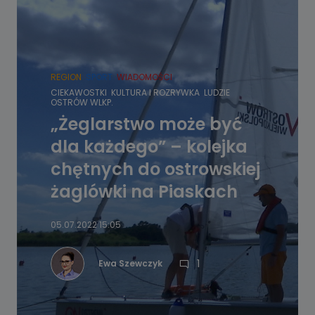
REGION
SPORT
WIADOMOŚCI
CIEKAWOSTKI
KULTURA I ROZRYWKA
LUDZIE
OSTRÓW WLKP.
„Żeglarstwo może być
dla każdego” – kolejka
chętnych do ostrowskiej
żaglówki na Piaskach
05.07.2022 15:05
1
Ewa Szewczyk