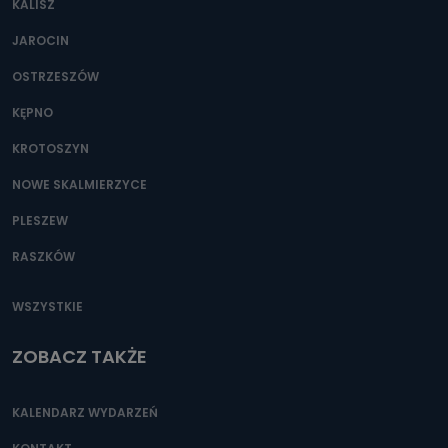
KALISZ
Można to zrobić pod numerem telefonu 62 735-51-05 lub
e-mailowo pod adresem: poczta@tvproart.pl
JAROCIN
OSTRZESZÓW
KĘPNO
KROTOSZYN
NOWE SKALMIERZYCE
PLESZEW
RASZKÓW
WSZYSTKIE
ZOBACZ TAKŻE
KALENDARZ WYDARZEŃ