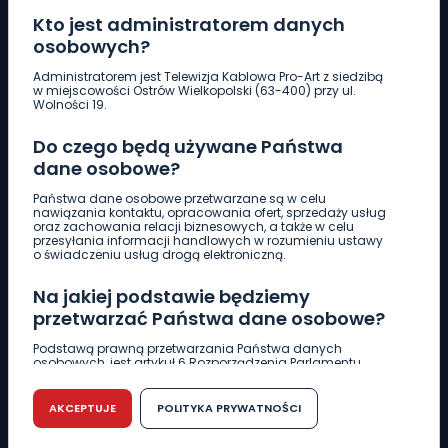
Kto jest administratorem danych
osobowych?
Pobierz logotyp
Administratorem jest Telewizja Kablowa Pro-Art z siedzibą
w miejscowości Ostrów Wielkopolski (63-400) przy ul.
Wolności 19.
LINIA INTERWENCYJNA
Do czego będą używane Państwa
661 997 997
dane osobowe?
Państwa dane osobowe przetwarzane są w celu
REDAKCJA
nawiązania kontaktu, opracowania ofert, sprzedaży usług
oraz zachowania relacji biznesowych, a także w celu
62 735 22 22
redakcja@wlkp24.info
przesyłania informacji handlowych w rozumieniu ustawy
o świadczeniu usług drogą elektroniczną.
DZIAŁ REKLAMY
Na jakiej podstawie będziemy
62 735 01 85
reklama@wlkp24.info
przetwarzać Państwa dane osobowe?
Podstawą prawną przetwarzania Państwa danych
osobowych, jest artykuł 6 Rozporządzenia Parlamentu
WIADOMOŚCI
Europejskiego i Rady (UE) 2016/679 z dnia 27 kwietnia 2016
r. w sprawie ochrony osób fizycznych w związku z
przetwarzaniem danych osobowych w sprawie
AKCEPTUJE
POLITYKA PRYWATNOŚCI
swobodnego przepływu takich danych oraz uchylenia
CIEKAWOSTKI
dyrektywy 95/46/WE (RODO).