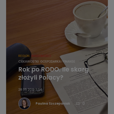
REGION
WIADOMOŚCI
CIEKAWOSTKI
GOSPODARKA I FINANSE
Rok po RODO. Ile skarg
złożyli Polacy?
28.05.2019 11:56
0
Paulina Szczepaniak