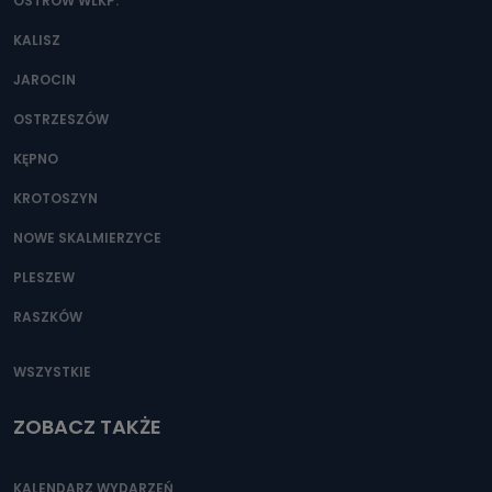
danych osobowych?
OSTRÓW WLKP.
Można to zrobić pod numerem telefonu 62 735-51-05 lub
KALISZ
e-mailowo pod adresem: poczta@tvproart.pl
JAROCIN
OSTRZESZÓW
KĘPNO
KROTOSZYN
NOWE SKALMIERZYCE
PLESZEW
RASZKÓW
WSZYSTKIE
ZOBACZ TAKŻE
KALENDARZ WYDARZEŃ