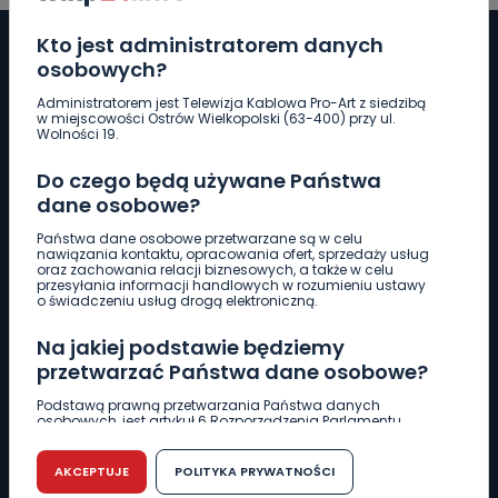
Kto jest administratorem danych
osobowych?
Administratorem jest Telewizja Kablowa Pro-Art z siedzibą
Pobierz logotyp
w miejscowości Ostrów Wielkopolski (63-400) przy ul.
Wolności 19.
LINIA INTERWENCYJNA
Do czego będą używane Państwa
661 997 997
dane osobowe?
Państwa dane osobowe przetwarzane są w celu
nawiązania kontaktu, opracowania ofert, sprzedaży usług
REDAKCJA
oraz zachowania relacji biznesowych, a także w celu
przesyłania informacji handlowych w rozumieniu ustawy
62 735 22 22
redakcja@wlkp24.info
o świadczeniu usług drogą elektroniczną.
Na jakiej podstawie będziemy
DZIAŁ REKLAMY
przetwarzać Państwa dane osobowe?
62 735 01 85
reklama@wlkp24.info
Podstawą prawną przetwarzania Państwa danych
osobowych, jest artykuł 6 Rozporządzenia Parlamentu
Europejskiego i Rady (UE) 2016/679 z dnia 27 kwietnia 2016
WIADOMOŚCI
r. w sprawie ochrony osób fizycznych w związku z
przetwarzaniem danych osobowych w sprawie
AKCEPTUJE
POLITYKA PRYWATNOŚCI
swobodnego przepływu takich danych oraz uchylenia