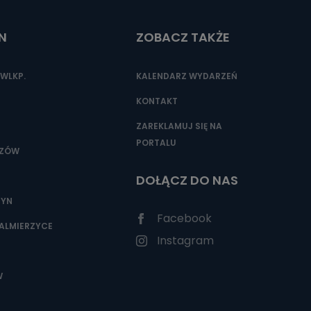
N
ZOBACZ TAKŻE
nio od
brane ze
WLKP.
KALENDARZ WYDARZEŃ
taktowy,
racownicy
KONTAKT
ZAREKLAMUJ SIĘ NA
PORTALU
SZÓW
DOŁĄCZ DO NAS
ZYN
Facebook
ALMIERZYCE
Instagram
W