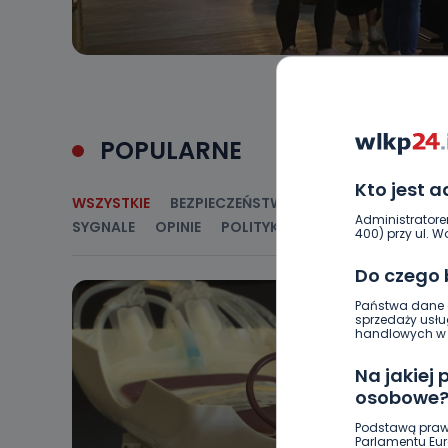
POPULARNE
Kto jest 
WSZYSTKIE
BEZPIECZEŃSTWO
CIEKAWOSTKI
E
Administratore
SYGNALE
OPINIE
POLITYKA
RELIGIA
SAMORZ
400) przy ul. Wo
Do czego
Państwa dane o
sprzedaży usłu
handlowych w r
Na jakiej
osobowe
Podstawą praw
Parlamentu Euro