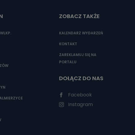
N
ZOBACZ TAKŻE
nio od
brane ze
WLKP.
KALENDARZ WYDARZEŃ
taktowy,
racownicy
KONTAKT
ZAREKLAMUJ SIĘ NA
PORTALU
SZÓW
DOŁĄCZ DO NAS
ZYN
Facebook
ALMIERZYCE
Instagram
W