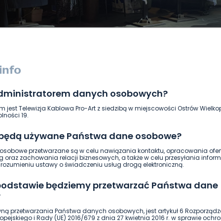
administratorem danych osobowych?
DUKACJA
GOSPODARKA I FINANSE
HISTORIA
KORONAWI
m jest Telewizja Kablowa Pro-Art z siedzibą w miejscowości Ostrów Wielkop
ĄD
ŚRODOWISKO
WASZE INFO
WSZYSTKICH ŚWIĘTYCH
lności 19.
 będą używane Państwa dane osobowe?
sobowe przetwarzane są w celu nawiązania kontaktu, opracowania ofert
g oraz zachowania relacji biznesowych, a także w celu przesyłania inform
ozumieniu ustawy o świadczeniu usług drogą elektroniczną.
 podstawie będziemy przetwarzać Państwa dane
?
ną przetwarzania Państwa danych osobowych, jest artykuł 6 Rozporządz
pejskiego i Rady (UE) 2016/679 z dnia 27 kwietnia 2016 r. w sprawie ochr