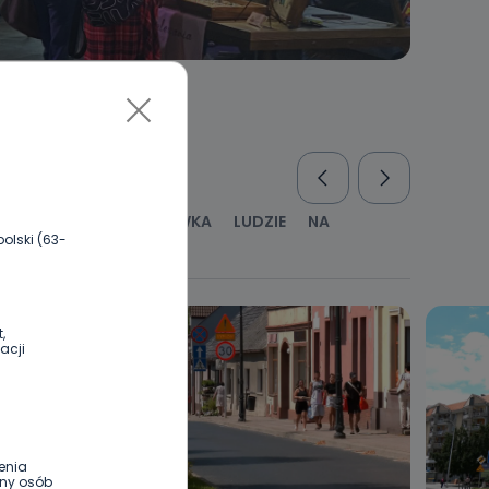
RUS
KULTURA I ROZRYWKA
LUDZIE
NA
olski (63-
WYWIADY
ZDROWIE
,
acji
enia
ony osób