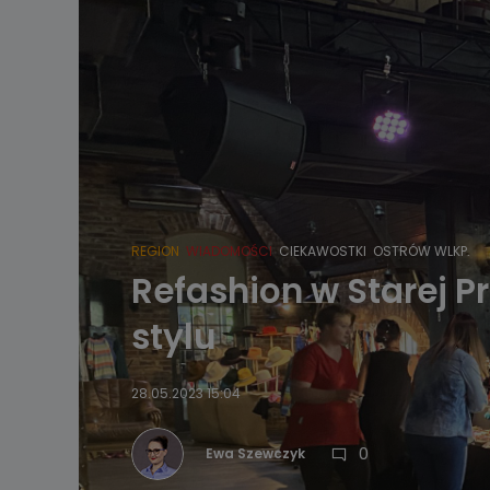
REGION
WIADOMOŚCI
CIEKAWOSTKI
OSTRÓW WLKP.
Refashion w Starej P
stylu
28.05.2023 15:04
0
Ewa Szewczyk