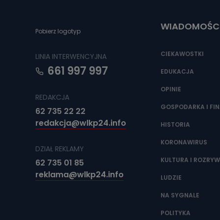
Do czasu wycof
uzasadnionego
WIADOMOŚC
Jakie da
Pobierz logotyp
Przetwarzane 
Państwa (lub z
CIEKAWOSTKI
LINIA INTERWENCYJNA
źródeł publiczn
adres korespo
661 997 997
oraz partnerzy
EDUKACJA
OPINIE
Jak skont
REDAKCJA
Można to zrob
GOSPODARKA I FI
62 735 22 22
poczta@tvproar
redakcja@wlkp24.info
HISTORIA
KORONAWIRUS
DZIAŁ REKLAMY
KULTURA I ROZRY
62 735 01 85
reklama@wlkp24.info
LUDZIE
NA SYGNALE
POLITYKA