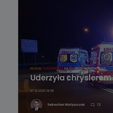
REGION
WIADOMOŚCI
NA SYGNALE
OSTRÓW WLKP.
Uderzyła chryslerem 
27.12.2020 19:35
13
Sebastian Matyszczak