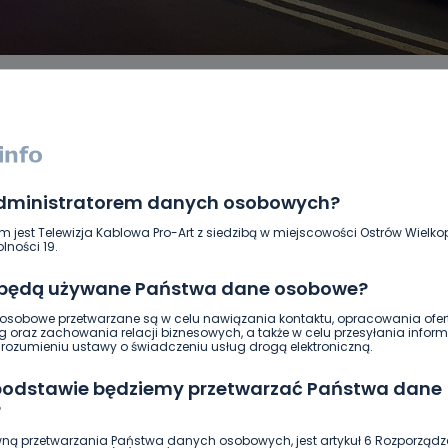
administratorem danych osobowych?
DUKACJA
GOSPODARKA I FINANSE
HISTORIA
KORONAWI
ĄD
ŚRODOWISKO
WASZE INFO
WSZYSTKICH ŚWIĘTYCH
m jest Telewizja Kablowa Pro-Art z siedzibą w miejscowości Ostrów Wielkop
lności 19.
 będą używane Państwa dane osobowe?
sobowe przetwarzane są w celu nawiązania kontaktu, opracowania ofert
g oraz zachowania relacji biznesowych, a także w celu przesyłania inform
ozumieniu ustawy o świadczeniu usług drogą elektroniczną.
 podstawie będziemy przetwarzać Państwa dane
?
ną przetwarzania Państwa danych osobowych, jest artykuł 6 Rozporządz