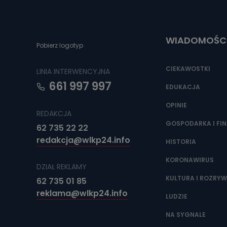
Do czasu wycof
uzasadnionego
Jakie da
WIADOMOŚC
Pobierz logotyp
Przetwarzane 
Państwa (lub z
źródeł publiczn
CIEKAWOSTKI
LINIA INTERWENCYJNA
adres korespo
oraz partnerzy
661 997 997
EDUKACJA
Jak skont
OPINIE
REDAKCJA
Można to zrob
poczta@tvproar
GOSPODARKA I FI
62 735 22 22
redakcja@wlkp24.info
HISTORIA
KORONAWIRUS
DZIAŁ REKLAMY
KULTURA I ROZRY
62 735 01 85
reklama@wlkp24.info
LUDZIE
NA SYGNALE