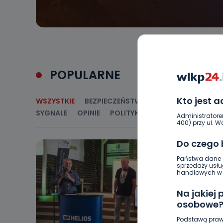
POPULARNE
Kto jest 
WSZYSTKIE
BEZPIECZEŃSTWO
CIEKAWOSTKI
E
SYGNALE
OPINIE
POLITYKA
RELIGIA
SAMORZ
Administratore
400) przy ul. Wo
Do czego
Państwa dane o
sprzedaży usłu
handlowych w r
Na jakiej
osobowe
Podstawą praw