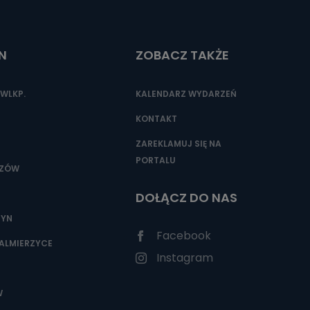
N
ZOBACZ TAKŻE
nio od
brane ze
taktowy,
WLKP.
KALENDARZ WYDARZEŃ
racownicy
KONTAKT
ZAREKLAMUJ SIĘ NA
PORTALU
SZÓW
DOŁĄCZ DO NAS
ZYN
Facebook
ALMIERZYCE
Instagram
W