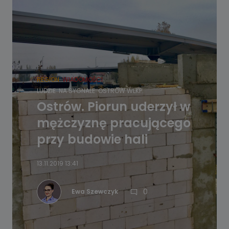
REGION
WIADOMOŚCI
LUDZIE
NA SYGNALE
OSTRÓW WLKP.
Ostrów. Piorun uderzył w
mężczyznę pracującego
przy budowie hali
13.11.2019 13:41
0
Ewa Szewczyk