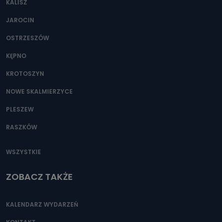
KALISZ
Można to zrobić pod numerem telefonu 62 735-51-05 lub
e-mailowo pod adresem: poczta@tvproart.pl
JAROCIN
OSTRZESZÓW
KĘPNO
KROTOSZYN
NOWE SKALMIERZYCE
PLESZEW
RASZKÓW
WSZYSTKIE
ZOBACZ TAKŻE
KALENDARZ WYDARZEŃ