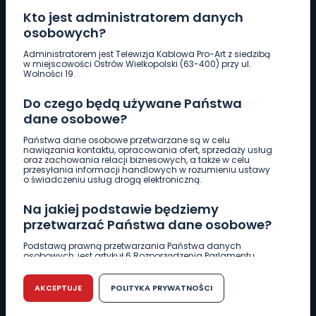
Kto jest administratorem danych
osobowych?
Pobierz logotyp
Administratorem jest Telewizja Kablowa Pro-Art z siedzibą
w miejscowości Ostrów Wielkopolski (63-400) przy ul.
Wolności 19.
LINIA INTERWENCYJNA
Do czego będą używane Państwa
661 997 997
dane osobowe?
Państwa dane osobowe przetwarzane są w celu
REDAKCJA
nawiązania kontaktu, opracowania ofert, sprzedaży usług
oraz zachowania relacji biznesowych, a także w celu
62 735 22 22
redakcja@wlkp24.info
przesyłania informacji handlowych w rozumieniu ustawy
o świadczeniu usług drogą elektroniczną.
DZIAŁ REKLAMY
Na jakiej podstawie będziemy
62 735 01 85
reklama@wlkp24.info
przetwarzać Państwa dane osobowe?
Podstawą prawną przetwarzania Państwa danych
osobowych, jest artykuł 6 Rozporządzenia Parlamentu
WIADOMOŚCI
Europejskiego i Rady (UE) 2016/679 z dnia 27 kwietnia 2016
r. w sprawie ochrony osób fizycznych w związku z
przetwarzaniem danych osobowych w sprawie
AKCEPTUJE
POLITYKA PRYWATNOŚCI
swobodnego przepływu takich danych oraz uchylenia
CIEKAWOSTKI
dyrektywy 95/46/WE (RODO).