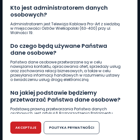
Kto jest administratorem danych
osobowych?
Pobierz logotyp
Administratorem jest Telewizja Kablowa Pro-Art z siedzibą
w miejscowości Ostrów Wielkopolski (63-400) przy ul.
Wolności 19.
LINIA INTERWENCYJNA
Do czego będą używane Państwa
661 997 997
dane osobowe?
Państwa dane osobowe przetwarzane są w celu
REDAKCJA
nawiązania kontaktu, opracowania ofert, sprzedaży usług
oraz zachowania relacji biznesowych, a także w celu
62 735 22 22
redakcja@wlkp24.info
przesyłania informacji handlowych w rozumieniu ustawy
o świadczeniu usług drogą elektroniczną.
DZIAŁ REKLAMY
Na jakiej podstawie będziemy
62 735 01 85
reklama@wlkp24.info
przetwarzać Państwa dane osobowe?
Podstawą prawną przetwarzania Państwa danych
osobowych, jest artykuł 6 Rozporządzenia Parlamentu
WIADOMOŚCI
Europejskiego i Rady (UE) 2016/679 z dnia 27 kwietnia 2016
r. w sprawie ochrony osób fizycznych w związku z
przetwarzaniem danych osobowych w sprawie
AKCEPTUJE
POLITYKA PRYWATNOŚCI
swobodnego przepływu takich danych oraz uchylenia
CIEKAWOSTKI
dyrektywy 95/46/WE (RODO).