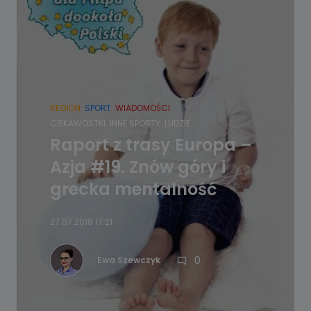
REGION
SPORT
WIADOMOŚCI
CIEKAWOSTKI
INNE SPORTY
LUDZIE
Raport z trasy Europa –
Azja #19. Znów góry i
grecka mentalność
27.07.2018 17:21
0
Ewa Szewczyk