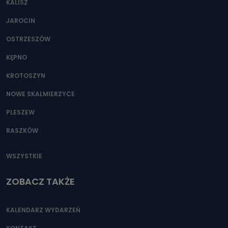
KALISZ
Można to zrobić pod numerem telefonu 62 735-51-05 lub
e-mailowo pod adresem: poczta@tvproart.pl
JAROCIN
OSTRZESZÓW
KĘPNO
KROTOSZYN
NOWE SKALMIERZYCE
PLESZEW
RASZKÓW
WSZYSTKIE
ZOBACZ TAKŻE
KALENDARZ WYDARZEŃ