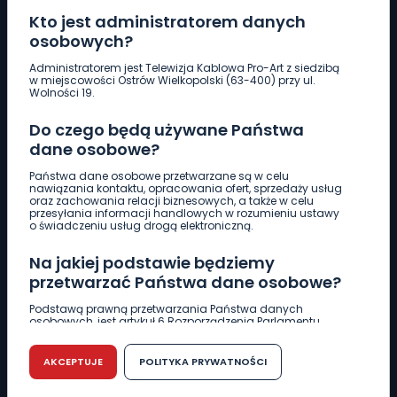
Kto jest administratorem danych
osobowych?
Pobierz logotyp
Administratorem jest Telewizja Kablowa Pro-Art z siedzibą
w miejscowości Ostrów Wielkopolski (63-400) przy ul.
Wolności 19.
LINIA INTERWENCYJNA
Do czego będą używane Państwa
661 997 997
dane osobowe?
Państwa dane osobowe przetwarzane są w celu
REDAKCJA
nawiązania kontaktu, opracowania ofert, sprzedaży usług
oraz zachowania relacji biznesowych, a także w celu
62 735 22 22
redakcja@wlkp24.info
przesyłania informacji handlowych w rozumieniu ustawy
o świadczeniu usług drogą elektroniczną.
DZIAŁ REKLAMY
Na jakiej podstawie będziemy
62 735 01 85
reklama@wlkp24.info
przetwarzać Państwa dane osobowe?
Podstawą prawną przetwarzania Państwa danych
osobowych, jest artykuł 6 Rozporządzenia Parlamentu
WIADOMOŚCI
Europejskiego i Rady (UE) 2016/679 z dnia 27 kwietnia 2016
r. w sprawie ochrony osób fizycznych w związku z
przetwarzaniem danych osobowych w sprawie
AKCEPTUJE
POLITYKA PRYWATNOŚCI
swobodnego przepływu takich danych oraz uchylenia
CIEKAWOSTKI
dyrektywy 95/46/WE (RODO).