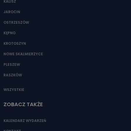
KALISZ
Można to zrobić pod numerem telefonu 62 735-51-05 lub
e-mailowo pod adresem: poczta@tvproart.pl
JAROCIN
OSTRZESZÓW
KĘPNO
KROTOSZYN
NOWE SKALMIERZYCE
PLESZEW
RASZKÓW
WSZYSTKIE
ZOBACZ TAKŻE
KALENDARZ WYDARZEŃ