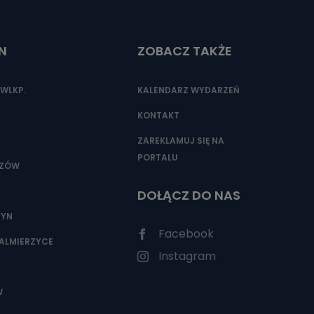
N
ZOBACZ TAKŻE
WLKP.
KALENDARZ WYDARZEŃ
KONTAKT
ZAREKLAMUJ SIĘ NA
PORTALU
SZÓW
DOŁĄCZ DO NAS
ZYN
Facebook
ALMIERZYCE
Instagram
W