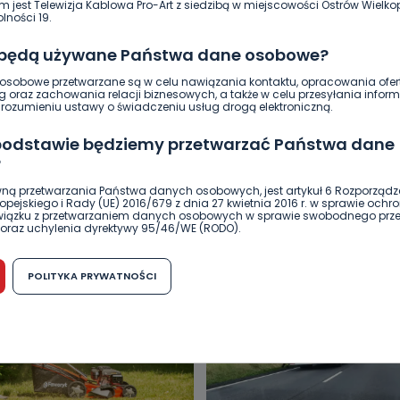
m jest Telewizja Kablowa Pro-Art z siedzibą w miejscowości Ostrów Wielkop
lności 19.
 będą używane Państwa dane osobowe?
sobowe przetwarzane są w celu nawiązania kontaktu, opracowania ofert
g oraz zachowania relacji biznesowych, a także w celu przesyłania inform
ozumieniu ustawy o świadczeniu usług drogą elektroniczną.
 podstawie będziemy przetwarzać Państwa dane
?
DUKACJA
GOSPODARKA I FINANSE
HISTORIA
KORONAWI
ną przetwarzania Państwa danych osobowych, jest artykuł 6 Rozporządz
ĄD
ŚRODOWISKO
WASZE INFO
WSZYSTKICH ŚWIĘTYCH
pejskiego i Rady (UE) 2016/679 z dnia 27 kwietnia 2016 r. w sprawie ochr
związku z przetwarzaniem danych osobowych w sprawie swobodnego prz
oraz uchylenia dyrektywy 95/46/WE (RODO).
możliwość cofnięcia zgody?
POLITYKA PRYWATNOŚCI
h osobowych jest dobrowolne, nie jest wymogiem ustawowym lub umo
runku zawarcia umowy. Cofnięcie zgody jest możliwe na każdym etapie i ni
dnymi negatywnymi konsekwencjami. Cofnięcia zgody można dokonać w
 (e-mail, poczta tradycyjna) tak, aby dotarła do wiadomości Telewizji 
ibą w miejscowości Ostrów Wielkopolski (63-400) przy ul. Wolności 19.
komu możemy przekazać Państwa dane?