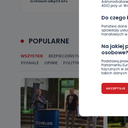
1
Archiwum wlkp24.info
Administratore
400) przy ul. Wo
Do czego
Państwa dane o
sprzedaży usłu
handlowych w r
POPULARNE
Na jakiej
osobowe
WSZYSTKIE
BEZPIECZEŃSTWO
CIEKAWOSTKI
E
Podstawą praw
SYGNALE
OPINIE
POLITYKA
RELIGIA
SAMORZ
Parlamentu Euro
fizycznych w 
takich danych 
Czy jest 
AKCEPTUJE
Podanie danyc
nie stanowi wa
związane z ża
wybrany sposób
Pro-Art z siedz
Kiedy i 