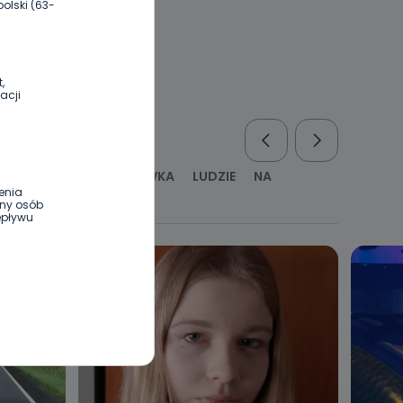
olski (63-
,
acji
RUS
KULTURA I ROZRYWKA
LUDZIE
NA
enia
WYWIADY
ZDROWIE
ony osób
epływu
wnym oraz
e jest to
 dowolny,
Kablowej