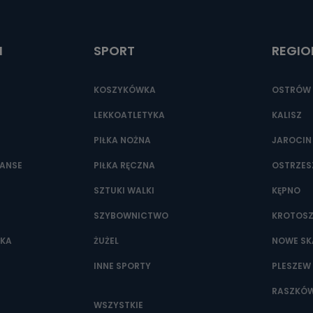
ić pod numerem telefonu 62 735-51-05 lub e-mailowo pod adresem:
t.pl
I
SPORT
REGIO
KOSZYKÓWKA
OSTRÓW 
LEKKOATLETYKA
KALISZ
PIŁKA NOŻNA
JAROCIN
NANSE
PIŁKA RĘCZNA
OSTRZE
SZTUKI WALKI
KĘPNO
SZYBOWNICTWO
KROTOS
WKA
ŻUŻEL
NOWE SK
INNE SPORTY
PLESZEW
RASZKÓ
WSZYSTKIE