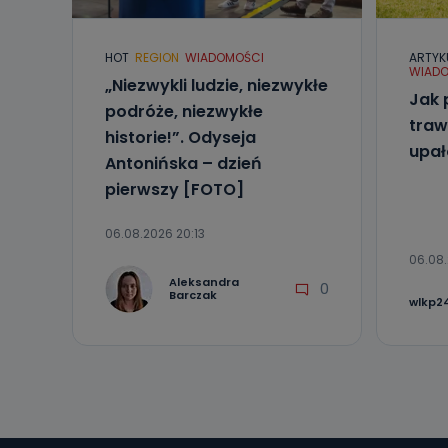
Telewizja Kablo
19 nie przekaz
wykorzystywan
HOT
REGION
WIADOMOŚCI
ARTYK
WIADO
Co mogą 
„Niezwykli ludzie, niezwykłe
Jak 
Po wyrażeniu 
podróże, niezwykłe
Telewizji Kablo
traw
historie!”. Odyseja
19 dostępu do 
upa
ich sprostowan
Antonińska – dzień
sprzeciwu wobe
pierwszy [FOTO]
Do kiedy
06.08.2026 20:13
Do czasu wycof
uzasadnionego
06.08.
Aleksandra
0
Jakie da
Barczak
wlkp24
Przetwarzane 
Państwa (lub z
źródeł publiczn
adres korespo
oraz partnerzy
Jak skont