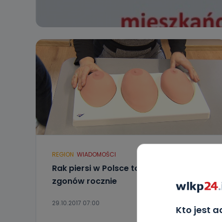
REGION
WIADOMOŚCI
Rak piersi w Polsce to sześć tysięcy
zgonów rocznie
29.10.2017 07:00
Kto jest 