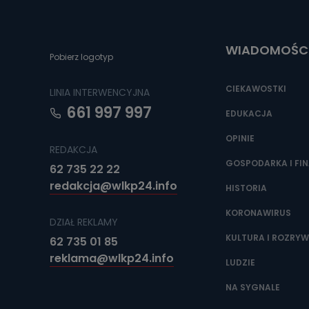
Można to zrob
poczta@tvproar
WIADOMOŚC
Pobierz logotyp
CIEKAWOSTKI
LINIA INTERWENCYJNA
661 997 997
EDUKACJA
OPINIE
REDAKCJA
GOSPODARKA I FI
62 735 22 22
redakcja@wlkp24.info
HISTORIA
KORONAWIRUS
DZIAŁ REKLAMY
KULTURA I ROZRY
62 735 01 85
reklama@wlkp24.info
LUDZIE
NA SYGNALE