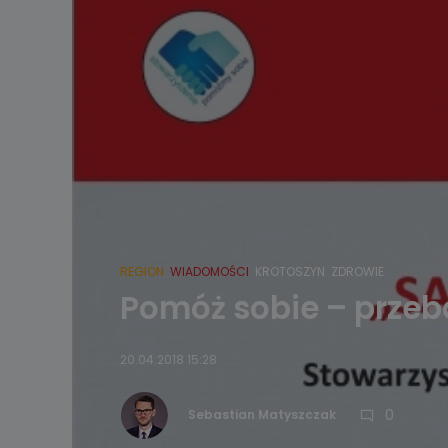
REGION
WIADOMOŚCI
KROTOSZYN
ZDROWIE
Pomóż sobie – przeba
20.04.2018 15:28
0
Sebastian Matyszczak