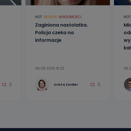
l. Wolności
e
HOT
REGION
WIADOMOŚCI
HOT
Zaginiona nastolatka.
Mia
ania od
Policja czeka na
od
. Wolności
informacje
wyj
że żądania
enia
kal
06.08.2026 15:32
06.0
2
0
Arleta Zeidler
nio od
brane ze
taktowy,
racownicy