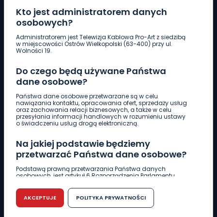
Kto jest administratorem danych
osobowych?
Pobierz logotyp
Administratorem jest Telewizja Kablowa Pro-Art z siedzibą
w miejscowości Ostrów Wielkopolski (63-400) przy ul.
Wolności 19.
LINIA INTERWENCYJNA
Do czego będą używane Państwa
661 997 997
dane osobowe?
Państwa dane osobowe przetwarzane są w celu
REDAKCJA
nawiązania kontaktu, opracowania ofert, sprzedaży usług
oraz zachowania relacji biznesowych, a także w celu
62 735 22 22
redakcja@wlkp24.info
przesyłania informacji handlowych w rozumieniu ustawy
o świadczeniu usług drogą elektroniczną.
DZIAŁ REKLAMY
Na jakiej podstawie będziemy
62 735 01 85
reklama@wlkp24.info
przetwarzać Państwa dane osobowe?
Podstawą prawną przetwarzania Państwa danych
osobowych, jest artykuł 6 Rozporządzenia Parlamentu
WIADOMOŚCI
Europejskiego i Rady (UE) 2016/679 z dnia 27 kwietnia 2016
r. w sprawie ochrony osób fizycznych w związku z
przetwarzaniem danych osobowych w sprawie
AKCEPTUJE
POLITYKA PRYWATNOŚCI
swobodnego przepływu takich danych oraz uchylenia
CIEKAWOSTKI
dyrektywy 95/46/WE (RODO).