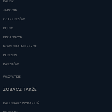
KALISZ
Można to zrobić pod numerem telefonu 62 735-51-05 lub
e-mailowo pod adresem: poczta@tvproart.pl
JAROCIN
OSTRZESZÓW
KĘPNO
KROTOSZYN
NOWE SKALMIERZYCE
PLESZEW
RASZKÓW
WSZYSTKIE
ZOBACZ TAKŻE
KALENDARZ WYDARZEŃ