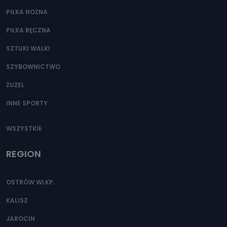
Przetwarzane kategorie Państwa danych osobowych to
dane, które pochodzą bezpośrednio od Państwa (lub
PIŁKA NOŻNA
zostały przekazane w Państwa imieniu) lub dane osobowe,
które zostały zebrane ze źródeł publicznie dostępnych, w
PIŁKA RĘCZNA
szczególności: imię i nazwisko, adres e-mail, telefon
kontaktowy, adres korespondencyjny. Odbiorcą Pastwa
danych osobowych są pracownicy i współpracownicy
SZTUKI WALKI
oraz partnerzy wspomagający administratora w jego
biznesowej działalności.
SZYBOWNICTWO
Jak skontaktować się z inspektorem
ŻUŻEL
danych osobowych?
INNE SPORTY
Można to zrobić pod numerem telefonu 62 735-51-05 lub
e-mailowo pod adresem: poczta@tvproart.pl
WSZYSTKIE
REGION
OSTRÓW WLKP.
KALISZ
JAROCIN