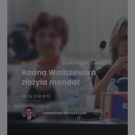
REGION
WIADOMOŚCI
OSTRÓW WLKP.
SAMORZĄD
Radna Waliszewska
złożyła mandat
05.05.2018 18:51
1
Sebastian Matyszczak