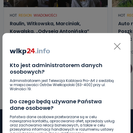
HOT
REGION
WIADOMOŚCI
HOT
RE
Raulin, Witkowska, Marciniak,
Auto r
Kowalska. „Odyseja Antonińska”
Poszk
dzień drugi [FOTO]
wyjść
07.08.2026 20:56
07.08.20
Kto jest administratorem danych
0
Aleksandra Barczak
osobowych?
Administratorem jest Telewizja Kablowa Pro-Art z siedzibą
w miejscowości Ostrów Wielkopolski (63-400) przy ul.
Wolności 19.
Do czego będą używane Państwa
dane osobowe?
Państwa dane osobowe przetwarzane są w celu
nawiązania kontaktu, opracowania ofert, sprzedaży usług
oraz zachowania relacji biznesowych, a także w celu
przesyłania informacji handlowych w rozumieniu ustawy