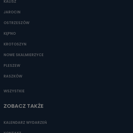
KALISZ
Można to zrobić pod numerem telefonu 62 735-51-05 lub
e-mailowo pod adresem: poczta@tvproart.pl
JAROCIN
OSTRZESZÓW
KĘPNO
KROTOSZYN
NOWE SKALMIERZYCE
PLESZEW
RASZKÓW
WSZYSTKIE
ZOBACZ TAKŻE
KALENDARZ WYDARZEŃ