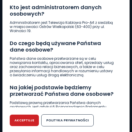
Kto jest administratorem danych
osobowych?
Pobierz logotyp
Administratorem jest Telewizja Kablowa Pro-Art z siedzibą
w miejscowości Ostrów Wielkopolski (63-400) przy ul.
Wolności 19.
LINIA INTERWENCYJNA
Do czego będą używane Państwa
661 997 997
dane osobowe?
Państwa dane osobowe przetwarzane są w celu
REDAKCJA
nawiązania kontaktu, opracowania ofert, sprzedaży usług
oraz zachowania relacji biznesowych, a także w celu
62 735 22 22
redakcja@wlkp24.info
przesyłania informacji handlowych w rozumieniu ustawy
o świadczeniu usług drogą elektroniczną.
DZIAŁ REKLAMY
Na jakiej podstawie będziemy
62 735 01 85
reklama@wlkp24.info
przetwarzać Państwa dane osobowe?
Podstawą prawną przetwarzania Państwa danych
osobowych, jest artykuł 6 Rozporządzenia Parlamentu
WIADOMOŚCI
Europejskiego i Rady (UE) 2016/679 z dnia 27 kwietnia 2016
r. w sprawie ochrony osób fizycznych w związku z
przetwarzaniem danych osobowych w sprawie
AKCEPTUJE
POLITYKA PRYWATNOŚCI
swobodnego przepływu takich danych oraz uchylenia
CIEKAWOSTKI
dyrektywy 95/46/WE (RODO).