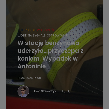
HOT
REGION
WIADOMOŚCI
LUDZIE
NA SYGNALE
OSTRÓW WLKP.
W stację benzynową
uderzyła…przyczepa z
koniem. Wypadek w
Antoninie
12.06.2025 15:05
0
Ewa Szewczyk