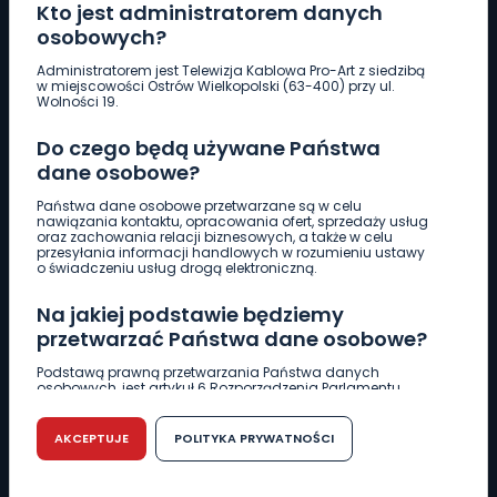
Kto jest administratorem danych
osobowych?
Pobierz logotyp
Administratorem jest Telewizja Kablowa Pro-Art z siedzibą
w miejscowości Ostrów Wielkopolski (63-400) przy ul.
Wolności 19.
LINIA INTERWENCYJNA
661 997 997
Do czego będą używane Państwa
dane osobowe?
REDAKCJA
Państwa dane osobowe przetwarzane są w celu
nawiązania kontaktu, opracowania ofert, sprzedaży usług
62 735 22 22
redakcja@wlkp24.info
oraz zachowania relacji biznesowych, a także w celu
przesyłania informacji handlowych w rozumieniu ustawy
o świadczeniu usług drogą elektroniczną.
DZIAŁ REKLAMY
Na jakiej podstawie będziemy
62 735 01 85
reklama@wlkp24.info
przetwarzać Państwa dane osobowe?
Podstawą prawną przetwarzania Państwa danych
WIADOMOŚCI
osobowych, jest artykuł 6 Rozporządzenia Parlamentu
Europejskiego i Rady (UE) 2016/679 z dnia 27 kwietnia 2016
r. w sprawie ochrony osób fizycznych w związku z
przetwarzaniem danych osobowych w sprawie
AKCEPTUJE
POLITYKA PRYWATNOŚCI
CIEKAWOSTKI
swobodnego przepływu takich danych oraz uchylenia
dyrektywy 95/46/WE (RODO).
EDUKACJA