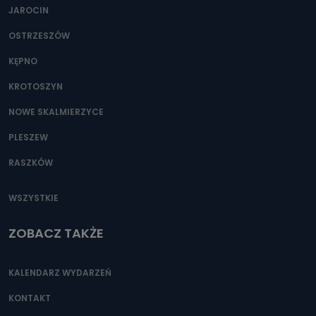
Można to zrobić pod numerem telefonu 62 735-51-05 lub
JAROCIN
e-mailowo pod adresem: poczta@tvproart.pl
OSTRZESZÓW
KĘPNO
KROTOSZYN
NOWE SKALMIERZYCE
PLESZEW
RASZKÓW
WSZYSTKIE
ZOBACZ TAKŻE
KALENDARZ WYDARZEŃ
KONTAKT