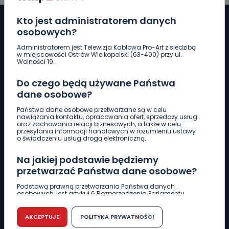
Kto jest administratorem danych
osobowych?
Administratorem jest Telewizja Kablowa Pro-Art z siedzibą
Pobierz logotyp
w miejscowości Ostrów Wielkopolski (63-400) przy ul.
Wolności 19.
LINIA INTERWENCYJNA
Do czego będą używane Państwa
661 997 997
dane osobowe?
Państwa dane osobowe przetwarzane są w celu
nawiązania kontaktu, opracowania ofert, sprzedaży usług
REDAKCJA
oraz zachowania relacji biznesowych, a także w celu
przesyłania informacji handlowych w rozumieniu ustawy
62 735 22 22
redakcja@wlkp24.info
o świadczeniu usług drogą elektroniczną.
Na jakiej podstawie będziemy
DZIAŁ REKLAMY
przetwarzać Państwa dane osobowe?
62 735 01 85
reklama@wlkp24.info
Podstawą prawną przetwarzania Państwa danych
osobowych, jest artykuł 6 Rozporządzenia Parlamentu
Europejskiego i Rady (UE) 2016/679 z dnia 27 kwietnia 2016
WIADOMOŚCI
r. w sprawie ochrony osób fizycznych w związku z
przetwarzaniem danych osobowych w sprawie
AKCEPTUJE
POLITYKA PRYWATNOŚCI
swobodnego przepływu takich danych oraz uchylenia