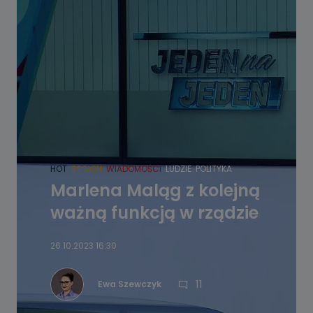
HOT
REGION
WIADOMOŚCI
LUDZIE
POLITYKA
Marlena Maląg z kolejną
ważną funkcją w rządzie
26.10.2023 16:30
11
Ewa Szewczyk