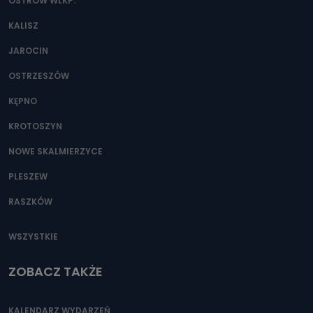
danych osobowych?
OSTRÓW WLKP.
Można to zrobić pod numerem telefonu 62 735-51-05 lub
KALISZ
e-mailowo pod adresem: poczta@tvproart.pl
JAROCIN
OSTRZESZÓW
KĘPNO
KROTOSZYN
NOWE SKALMIERZYCE
PLESZEW
RASZKÓW
WSZYSTKIE
ZOBACZ TAKŻE
KALENDARZ WYDARZEŃ