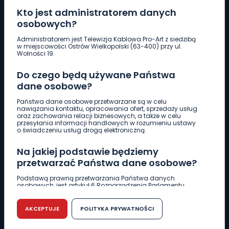
Kto jest administratorem danych
osobowych?
Pobierz logotyp
Administratorem jest Telewizja Kablowa Pro-Art z siedzibą
w miejscowości Ostrów Wielkopolski (63-400) przy ul.
Wolności 19.
LINIA INTERWENCYJNA
Do czego będą używane Państwa
661 997 997
dane osobowe?
Państwa dane osobowe przetwarzane są w celu
REDAKCJA
nawiązania kontaktu, opracowania ofert, sprzedaży usług
oraz zachowania relacji biznesowych, a także w celu
62 735 22 22
redakcja@wlkp24.info
przesyłania informacji handlowych w rozumieniu ustawy
o świadczeniu usług drogą elektroniczną.
DZIAŁ REKLAMY
Na jakiej podstawie będziemy
62 735 01 85
reklama@wlkp24.info
przetwarzać Państwa dane osobowe?
Podstawą prawną przetwarzania Państwa danych
osobowych, jest artykuł 6 Rozporządzenia Parlamentu
WIADOMOŚCI
Europejskiego i Rady (UE) 2016/679 z dnia 27 kwietnia 2016
r. w sprawie ochrony osób fizycznych w związku z
przetwarzaniem danych osobowych w sprawie
AKCEPTUJE
POLITYKA PRYWATNOŚCI
swobodnego przepływu takich danych oraz uchylenia
CIEKAWOSTKI
dyrektywy 95/46/WE (RODO).