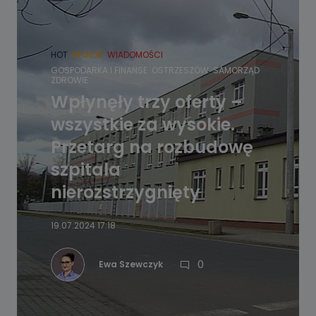
HOT
REGION
WIADOMOŚCI
GOSPODARKA I FINANSE
OSTRZESZÓW
SAMORZĄD
ZDROWIE
Wpłynęły trzy oferty –
wszystkie za wysokie.
Przetarg na rozbudowę
szpitala
nierozstrzygnięty
19.07.2024 17:18
0
Ewa Szewczyk