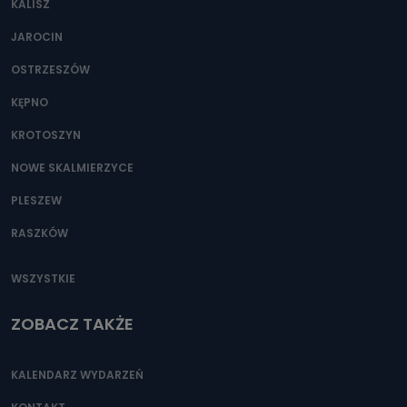
KALISZ
Można to zrobić pod numerem telefonu 62 735-51-05 lub
e-mailowo pod adresem: poczta@tvproart.pl
JAROCIN
OSTRZESZÓW
KĘPNO
KROTOSZYN
NOWE SKALMIERZYCE
PLESZEW
RASZKÓW
WSZYSTKIE
ZOBACZ TAKŻE
KALENDARZ WYDARZEŃ