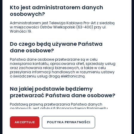
Kto jest administratorem danych
osobowych?
Pobierz logotyp
Administratorem jest Telewizja Kablowa Pro-Art z siedzibą
w miejscowości Ostrów Wielkopolski (63-400) przy ul.
Wolności 19.
LINIA INTERWENCYJNA
Do czego będą używane Państwa
661 997 997
dane osobowe?
Państwa dane osobowe przetwarzane są w celu
REDAKCJA
nawiązania kontaktu, opracowania ofert, sprzedaży usług
oraz zachowania relacji biznesowych, a także w celu
62 735 22 22
redakcja@wlkp24.info
przesyłania informacji handlowych w rozumieniu ustawy
o świadczeniu usług drogą elektroniczną.
DZIAŁ REKLAMY
Na jakiej podstawie będziemy
62 735 01 85
reklama@wlkp24.info
przetwarzać Państwa dane osobowe?
Podstawą prawną przetwarzania Państwa danych
osobowych, jest artykuł 6 Rozporządzenia Parlamentu
WIADOMOŚCI
Europejskiego i Rady (UE) 2016/679 z dnia 27 kwietnia 2016
r. w sprawie ochrony osób fizycznych w związku z
przetwarzaniem danych osobowych w sprawie
AKCEPTUJE
POLITYKA PRYWATNOŚCI
swobodnego przepływu takich danych oraz uchylenia
CIEKAWOSTKI
dyrektywy 95/46/WE (RODO).