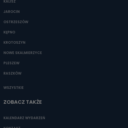
KALISZ
Można to zrobić pod numerem telefonu 62 735-51-05 lub
e-mailowo pod adresem: poczta@tvproart.pl
JAROCIN
OSTRZESZÓW
KĘPNO
KROTOSZYN
NOWE SKALMIERZYCE
PLESZEW
RASZKÓW
WSZYSTKIE
ZOBACZ TAKŻE
KALENDARZ WYDARZEŃ