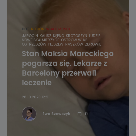
HOT
REGION
WIADOMOŚCI
JAROCIN
KALISZ
KĘPNO
KROTOSZYN
LUDZIE
NOWE SKALMIERZYCE
OSTRÓW WLKP.
OSTRZESZÓW
PLESZEW
RASZKÓW
ZDROWIE
Stan Maksia Mareckiego
pogarsza się. Lekarze z
Barcelony przerwali
leczenie
26.10.2023 12:51
0
Ewa Szewczyk